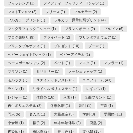
フィッシング (1)
フィフティーフィフティーTシャツ (1)
フォトTシャツ (2)
フリース (1)
フルカラー (2)
フルカラープリント (1)
フルカラー昇華転写プリント (4)
フルグラフィックＴシャツ (1)
ブランクボディ (2)
ブルゾン (6)
ブログ先取り (9)
プライベート (2)
プリンタブルウェア (1)
プリンタブルボディ (1)
プレゼント (10)
プーマ (1)
ヘビーウェイトTシャツ (1)
ベビーアイテム (1)
ベースボールシャツ (2)
ペット (1)
マスク (1)
マフラー (1)
マラソン (1)
ミリタリー (1)
メッシュキャップ (1)
モルック (1)
ユナイテッドアスレ (3)
ユニフォーム (43)
ライン (1)
リサイクルポリエステル (1)
レギンス (1)
レジャー (1)
体育祭 (16)
入園 (1)
全面プリント (1)
再生ポリエステル (2)
冬季休暇 (1)
割引 (1)
卒園 (1)
同人 (6)
名入れ (1)
大量生産 (5)
学割 (3)
学園祭 (11)
小倉屋 (1)
帽子 (2)
年末年始休暇 (2)
廃盤 (2)
後染め (1)
恵比寿 (2)
推し色 (1)
文化祭 (15)