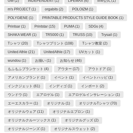
GW (2)
INDEPENDENT (1)
LIFEMAX (6)
line公式 (1)
m's PROJECT (1)
orgabits (2)
POLOIZM (1)
POLYGIENE (1)
PRINTABLE PRODUCTS STYLE GUIDE BOOK (1)
Printsar (1)
Printstar (15)
PUMA (1)
SDGs (4)
SHAKA WEAR (1)
TR5000 (1)
TRUSS (10)
Trysail (1)
Tシャツ (20)
Tシャツプリント (108)
Tシャツ教室 (2)
United Athle (21)
UnitedAthle (17)
UVカット (1)
wundou (1)
お揃い (1)
お知らせ (46)
もふもふブランケット (4)
アウター (17)
アウトドア (1)
アメリカンブランド (1)
イベント (1)
イベントハッピ (1)
インクジェット (61)
インディゴ (1)
インポート (2)
ウンドウ (1)
エアロゲル (1)
エアロゲルインサレーション (1)
エーエスカラー (1)
オリジナル (1)
オリジナルTシャツ (70)
オリジナルウェア (11)
オリジナルエプロン (1)
オリジナルクルーソックス (1)
オリジナルグッズ (2)
オリジナルジーンズ (1)
オリジナルスウェット (2)