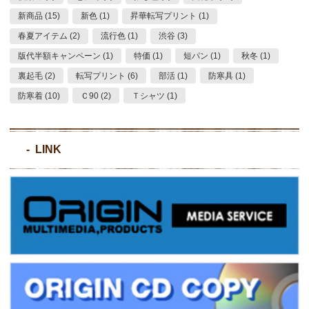
新商品 (15)
新色 (1)
昇華転写プリント (1)
春夏アイテム (2)
流行色 (1)
渋谷 (3)
版代半額キャンペーン (1)
特価 (1)
短パン (1)
秋冬 (1)
裏起毛 (2)
転写プリント (6)
部活 (1)
防寒具 (1)
防寒着 (10)
Ｃ90 (2)
Ｔシャツ (1)
LINK