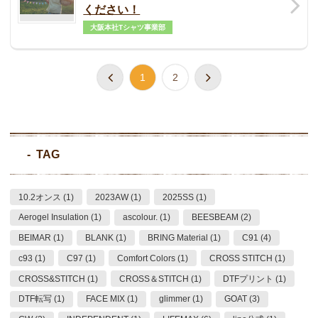
ください！
大阪本社Tシャツ事業部
1
2
TAG
10.2オンス (1)
2023AW (1)
2025SS (1)
Aerogel Insulation (1)
ascolour. (1)
BEESBEAM (2)
BEIMAR (1)
BLANK (1)
BRING Material (1)
C91 (4)
c93 (1)
C97 (1)
Comfort Colors (1)
CROSS STITCH (1)
CROSS&STITCH (1)
CROSS＆STITCH (1)
DTFプリント (1)
DTF転写 (1)
FACE MIX (1)
glimmer (1)
GOAT (3)