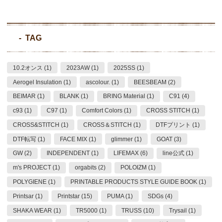
TAG
10.2オンス (1)
2023AW (1)
2025SS (1)
Aerogel Insulation (1)
ascolour. (1)
BEESBEAM (2)
BEIMAR (1)
BLANK (1)
BRING Material (1)
C91 (4)
c93 (1)
C97 (1)
Comfort Colors (1)
CROSS STITCH (1)
CROSS&STITCH (1)
CROSS＆STITCH (1)
DTFプリント (1)
DTF転写 (1)
FACE MIX (1)
glimmer (1)
GOAT (3)
GW (2)
INDEPENDENT (1)
LIFEMAX (6)
line公式 (1)
m's PROJECT (1)
orgabits (2)
POLOIZM (1)
POLYGIENE (1)
PRINTABLE PRODUCTS STYLE GUIDE BOOK (1)
Printsar (1)
Printstar (15)
PUMA (1)
SDGs (4)
SHAKA WEAR (1)
TR5000 (1)
TRUSS (10)
Trysail (1)