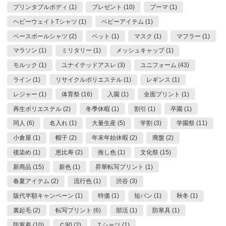
プリンタブルボディ (1)
プレゼント (10)
プーマ (1)
ヘビーウェイトTシャツ (1)
ベビーアイテム (1)
ベースボールシャツ (2)
ペット (1)
マスク (1)
マフラー (1)
マラソン (1)
ミリタリー (1)
メッシュキャップ (1)
モルック (1)
ユナイテッドアスレ (3)
ユニフォーム (43)
ライン (1)
リサイクルポリエステル (1)
レギンス (1)
レジャー (1)
体育祭 (16)
入園 (1)
全面プリント (1)
再生ポリエステル (2)
冬季休暇 (1)
割引 (1)
卒園 (1)
同人 (6)
名入れ (1)
大量生産 (5)
学割 (3)
学園祭 (11)
小倉屋 (1)
帽子 (2)
年末年始休暇 (2)
廃盤 (2)
後染め (1)
恵比寿 (2)
推し色 (1)
文化祭 (15)
新商品 (15)
新色 (1)
昇華転写プリント (1)
春夏アイテム (2)
流行色 (1)
渋谷 (3)
版代半額キャンペーン (1)
特価 (1)
短パン (1)
秋冬 (1)
裏起毛 (2)
転写プリント (6)
部活 (1)
防寒具 (1)
防寒着 (10)
Ｃ90 (2)
Ｔシャツ (1)