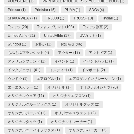
POLYGIENE (1)
PRINTABLE PRODUCTS STYLE GUIDE BOOK (1)
Printsar (1)
Printstar (15)
PUMA (1)
SDGs (4)
SHAKA WEAR (1)
TR5000 (1)
TRUSS (10)
Trysail (1)
Tシャツ (20)
Tシャツプリント (108)
Tシャツ教室 (2)
United Athle (21)
UnitedAthle (17)
UVカット (1)
wundou (1)
お揃い (1)
お知らせ (46)
もふもふブランケット (4)
アウター (17)
アウトドア (1)
アメリカンブランド (1)
イベント (1)
イベントハッピ (1)
インクジェット (61)
インディゴ (1)
インポート (2)
ウンドウ (1)
エアロゲル (1)
エアロゲルインサレーション (1)
エーエスカラー (1)
オリジナル (1)
オリジナルTシャツ (70)
オリジナルウェア (11)
オリジナルエプロン (1)
オリジナルクルーソックス (1)
オリジナルグッズ (2)
オリジナルジーンズ (1)
オリジナルスウェット (2)
オリジナルタイツ (1)
オリジナルトレーナー (1)
オリジナルニーハイソックス (1)
オリジナルパーカー (2)