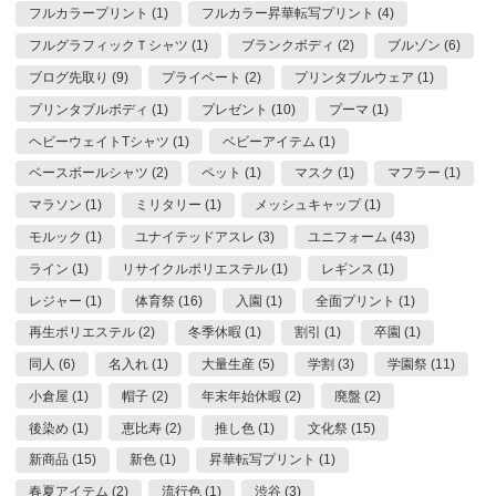
フルカラープリント (1)
フルカラー昇華転写プリント (4)
フルグラフィックＴシャツ (1)
ブランクボディ (2)
ブルゾン (6)
ブログ先取り (9)
プライベート (2)
プリンタブルウェア (1)
プリンタブルボディ (1)
プレゼント (10)
プーマ (1)
ヘビーウェイトTシャツ (1)
ベビーアイテム (1)
ベースボールシャツ (2)
ペット (1)
マスク (1)
マフラー (1)
マラソン (1)
ミリタリー (1)
メッシュキャップ (1)
モルック (1)
ユナイテッドアスレ (3)
ユニフォーム (43)
ライン (1)
リサイクルポリエステル (1)
レギンス (1)
レジャー (1)
体育祭 (16)
入園 (1)
全面プリント (1)
再生ポリエステル (2)
冬季休暇 (1)
割引 (1)
卒園 (1)
同人 (6)
名入れ (1)
大量生産 (5)
学割 (3)
学園祭 (11)
小倉屋 (1)
帽子 (2)
年末年始休暇 (2)
廃盤 (2)
後染め (1)
恵比寿 (2)
推し色 (1)
文化祭 (15)
新商品 (15)
新色 (1)
昇華転写プリント (1)
春夏アイテム (2)
流行色 (1)
渋谷 (3)