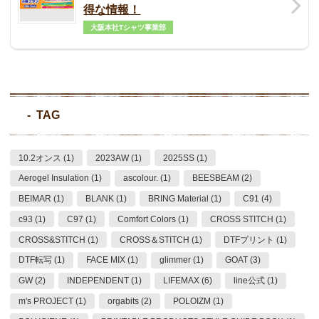
得な情報！
大阪本社Tシャツ事業部
TAG
10.2オンス (1)
2023AW (1)
2025SS (1)
Aerogel Insulation (1)
ascolour. (1)
BEESBEAM (2)
BEIMAR (1)
BLANK (1)
BRING Material (1)
C91 (4)
c93 (1)
C97 (1)
Comfort Colors (1)
CROSS STITCH (1)
CROSS&STITCH (1)
CROSS＆STITCH (1)
DTFプリント (1)
DTF転写 (1)
FACE MIX (1)
glimmer (1)
GOAT (3)
GW (2)
INDEPENDENT (1)
LIFEMAX (6)
line公式 (1)
m's PROJECT (1)
orgabits (2)
POLOIZM (1)