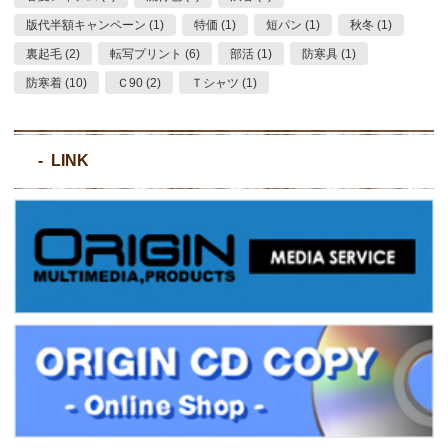
版代半額キャンペーン (1)
特価 (1)
短パン (1)
秋冬 (1)
裏起毛 (2)
転写プリント (6)
部活 (1)
防寒具 (1)
防寒着 (10)
Ｃ90 (2)
Ｔシャツ (1)
LINK