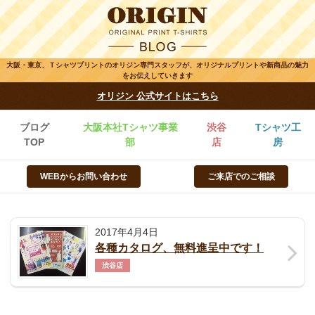
大阪・東京、Ｔシャツプリントのオリジン専門スタッフが、オリジナルプリントや新商品の魅力
をお伝えしていきます
オリジン 公式サイトはこちら
ブログ
大阪本社Tシャツ事業
渋谷
Tシャツ工
TOP
部
店
房
WEBからお問い合わせ
ご来店でのご相談
2017年4月4日
各種カタログ、無料進呈中です！
渋谷店