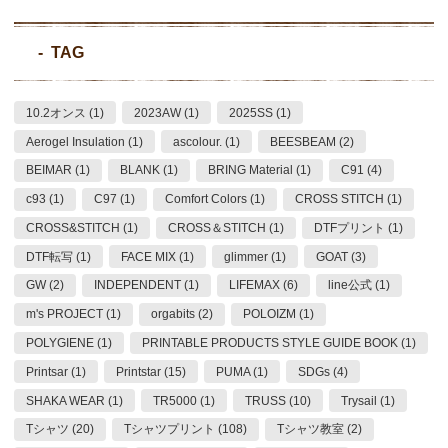
TAG
10.2オンス (1)
2023AW (1)
2025SS (1)
Aerogel Insulation (1)
ascolour. (1)
BEESBEAM (2)
BEIMAR (1)
BLANK (1)
BRING Material (1)
C91 (4)
c93 (1)
C97 (1)
Comfort Colors (1)
CROSS STITCH (1)
CROSS&STITCH (1)
CROSS＆STITCH (1)
DTFプリント (1)
DTF転写 (1)
FACE MIX (1)
glimmer (1)
GOAT (3)
GW (2)
INDEPENDENT (1)
LIFEMAX (6)
line公式 (1)
m's PROJECT (1)
orgabits (2)
POLOIZM (1)
POLYGIENE (1)
PRINTABLE PRODUCTS STYLE GUIDE BOOK (1)
Printsar (1)
Printstar (15)
PUMA (1)
SDGs (4)
SHAKA WEAR (1)
TR5000 (1)
TRUSS (10)
Trysail (1)
Tシャツ (20)
Tシャツプリント (108)
Tシャツ教室 (2)