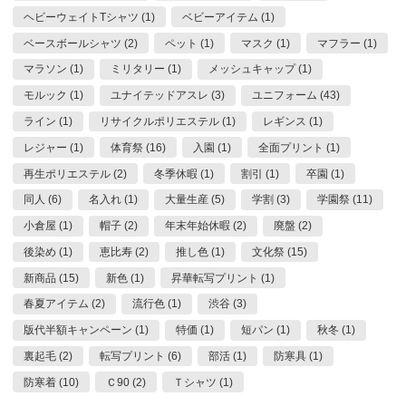
ヘビーウェイトTシャツ (1)
ベビーアイテム (1)
ベースボールシャツ (2)
ペット (1)
マスク (1)
マフラー (1)
マラソン (1)
ミリタリー (1)
メッシュキャップ (1)
モルック (1)
ユナイテッドアスレ (3)
ユニフォーム (43)
ライン (1)
リサイクルポリエステル (1)
レギンス (1)
レジャー (1)
体育祭 (16)
入園 (1)
全面プリント (1)
再生ポリエステル (2)
冬季休暇 (1)
割引 (1)
卒園 (1)
同人 (6)
名入れ (1)
大量生産 (5)
学割 (3)
学園祭 (11)
小倉屋 (1)
帽子 (2)
年末年始休暇 (2)
廃盤 (2)
後染め (1)
恵比寿 (2)
推し色 (1)
文化祭 (15)
新商品 (15)
新色 (1)
昇華転写プリント (1)
春夏アイテム (2)
流行色 (1)
渋谷 (3)
版代半額キャンペーン (1)
特価 (1)
短パン (1)
秋冬 (1)
裏起毛 (2)
転写プリント (6)
部活 (1)
防寒具 (1)
防寒着 (10)
Ｃ90 (2)
Ｔシャツ (1)