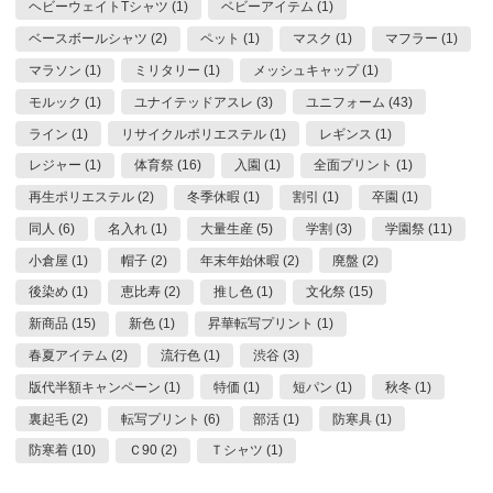
ヘビーウェイトTシャツ (1)
ベビーアイテム (1)
ベースボールシャツ (2)
ペット (1)
マスク (1)
マフラー (1)
マラソン (1)
ミリタリー (1)
メッシュキャップ (1)
モルック (1)
ユナイテッドアスレ (3)
ユニフォーム (43)
ライン (1)
リサイクルポリエステル (1)
レギンス (1)
レジャー (1)
体育祭 (16)
入園 (1)
全面プリント (1)
再生ポリエステル (2)
冬季休暇 (1)
割引 (1)
卒園 (1)
同人 (6)
名入れ (1)
大量生産 (5)
学割 (3)
学園祭 (11)
小倉屋 (1)
帽子 (2)
年末年始休暇 (2)
廃盤 (2)
後染め (1)
恵比寿 (2)
推し色 (1)
文化祭 (15)
新商品 (15)
新色 (1)
昇華転写プリント (1)
春夏アイテム (2)
流行色 (1)
渋谷 (3)
版代半額キャンペーン (1)
特価 (1)
短パン (1)
秋冬 (1)
裏起毛 (2)
転写プリント (6)
部活 (1)
防寒具 (1)
防寒着 (10)
Ｃ90 (2)
Ｔシャツ (1)