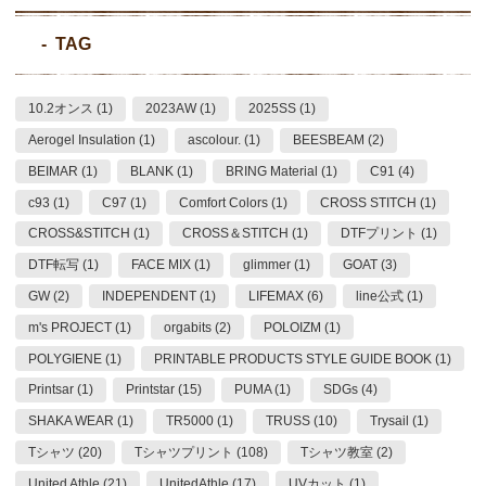
TAG
10.2オンス (1)
2023AW (1)
2025SS (1)
Aerogel Insulation (1)
ascolour. (1)
BEESBEAM (2)
BEIMAR (1)
BLANK (1)
BRING Material (1)
C91 (4)
c93 (1)
C97 (1)
Comfort Colors (1)
CROSS STITCH (1)
CROSS&STITCH (1)
CROSS＆STITCH (1)
DTFプリント (1)
DTF転写 (1)
FACE MIX (1)
glimmer (1)
GOAT (3)
GW (2)
INDEPENDENT (1)
LIFEMAX (6)
line公式 (1)
m's PROJECT (1)
orgabits (2)
POLOIZM (1)
POLYGIENE (1)
PRINTABLE PRODUCTS STYLE GUIDE BOOK (1)
Printsar (1)
Printstar (15)
PUMA (1)
SDGs (4)
SHAKA WEAR (1)
TR5000 (1)
TRUSS (10)
Trysail (1)
Tシャツ (20)
Tシャツプリント (108)
Tシャツ教室 (2)
United Athle (21)
UnitedAthle (17)
UVカット (1)