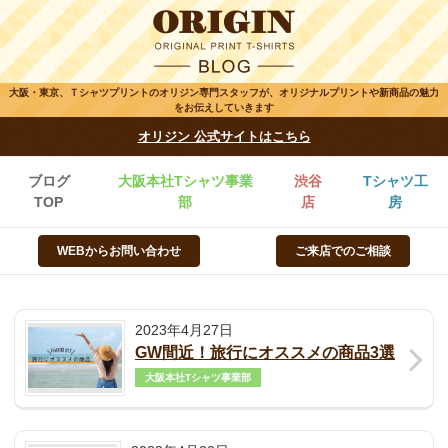
大阪・東京、Ｔシャツプリントのオリジン専門スタッフが、オリジナルプリントや新商品の魅力
をお伝えしていきます
オリジン 公式サイトはこちら
ブログ
大阪本社Tシャツ事業
渋谷
Tシャツ工
TOP
部
店
房
WEBからお問い合わせ
ご来店でのご相談
2023年4月27日
GW間近！旅行にオススメの商品3選
大阪本社Tシャツ事業部