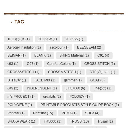
TAG
10.2オンス (1)
2023AW (1)
2025SS (1)
Aerogel Insulation (1)
ascolour. (1)
BEESBEAM (2)
BEIMAR (1)
BLANK (1)
BRING Material (1)
C91 (4)
c93 (1)
C97 (1)
Comfort Colors (1)
CROSS STITCH (1)
CROSS&STITCH (1)
CROSS＆STITCH (1)
DTFプリント (1)
DTF転写 (1)
FACE MIX (1)
glimmer (1)
GOAT (3)
GW (2)
INDEPENDENT (1)
LIFEMAX (6)
line公式 (1)
m's PROJECT (1)
orgabits (2)
POLOIZM (1)
POLYGIENE (1)
PRINTABLE PRODUCTS STYLE GUIDE BOOK (1)
Printsar (1)
Printstar (15)
PUMA (1)
SDGs (4)
SHAKA WEAR (1)
TR5000 (1)
TRUSS (10)
Trysail (1)