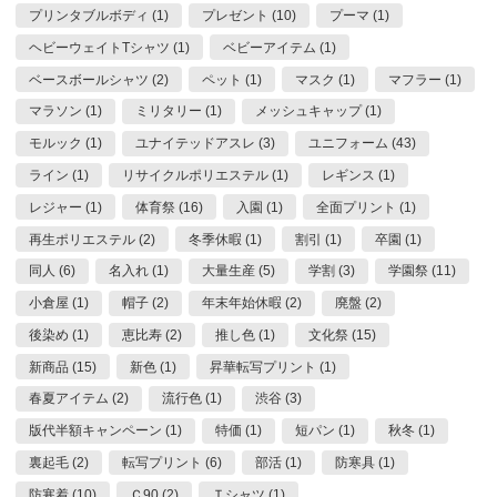
プリンタブルボディ (1)
プレゼント (10)
プーマ (1)
ヘビーウェイトTシャツ (1)
ベビーアイテム (1)
ベースボールシャツ (2)
ペット (1)
マスク (1)
マフラー (1)
マラソン (1)
ミリタリー (1)
メッシュキャップ (1)
モルック (1)
ユナイテッドアスレ (3)
ユニフォーム (43)
ライン (1)
リサイクルポリエステル (1)
レギンス (1)
レジャー (1)
体育祭 (16)
入園 (1)
全面プリント (1)
再生ポリエステル (2)
冬季休暇 (1)
割引 (1)
卒園 (1)
同人 (6)
名入れ (1)
大量生産 (5)
学割 (3)
学園祭 (11)
小倉屋 (1)
帽子 (2)
年末年始休暇 (2)
廃盤 (2)
後染め (1)
恵比寿 (2)
推し色 (1)
文化祭 (15)
新商品 (15)
新色 (1)
昇華転写プリント (1)
春夏アイテム (2)
流行色 (1)
渋谷 (3)
版代半額キャンペーン (1)
特価 (1)
短パン (1)
秋冬 (1)
裏起毛 (2)
転写プリント (6)
部活 (1)
防寒具 (1)
防寒着 (10)
Ｃ90 (2)
Ｔシャツ (1)