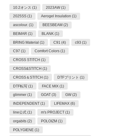
10.2オンス (1)
2023AW (1)
2025SS (1)
Aerogel Insulation (1)
ascolour. (1)
BEESBEAM (2)
BEIMAR (1)
BLANK (1)
BRING Material (1)
C91 (4)
c93 (1)
C97 (1)
Comfort Colors (1)
CROSS STITCH (1)
CROSS&STITCH (1)
CROSS＆STITCH (1)
DTFプリント (1)
DTF転写 (1)
FACE MIX (1)
glimmer (1)
GOAT (3)
GW (2)
INDEPENDENT (1)
LIFEMAX (6)
line公式 (1)
m's PROJECT (1)
orgabits (2)
POLOIZM (1)
POLYGIENE (1)