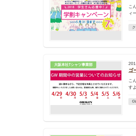
こ
ィ
ク
20
大阪本社Tシャツ事業部
ゴ
こ
す
G