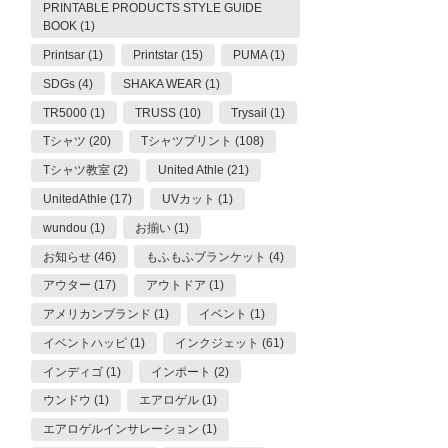
PRINTABLE PRODUCTS STYLE GUIDE
BOOK (1)
Printsar (1)
Printstar (15)
PUMA (1)
SDGs (4)
SHAKA WEAR (1)
TR5000 (1)
TRUSS (10)
Trysail (1)
Tシャツ (20)
Tシャツプリント (108)
Tシャツ教室 (2)
United Athle (21)
UnitedAthle (17)
UVカット (1)
wundou (1)
お揃い (1)
お知らせ (46)
もふもふブランケット (4)
アウター (17)
アウトドア (1)
アメリカンブランド (1)
イベント (1)
イベントハッピ (1)
インクジェット (61)
インディゴ (1)
インポート (2)
ウンドウ (1)
エアロゲル (1)
エアロゲルインサレーション (1)