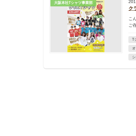
20
大阪本社Tシャツ事業部
ク
こ
ご
T
オ
シ