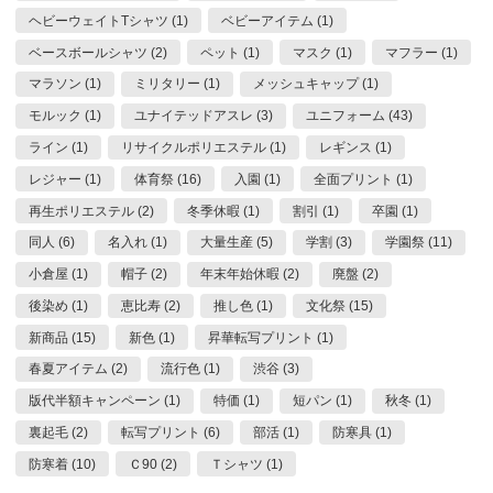
ヘビーウェイトTシャツ (1)
ベビーアイテム (1)
ベースボールシャツ (2)
ペット (1)
マスク (1)
マフラー (1)
マラソン (1)
ミリタリー (1)
メッシュキャップ (1)
モルック (1)
ユナイテッドアスレ (3)
ユニフォーム (43)
ライン (1)
リサイクルポリエステル (1)
レギンス (1)
レジャー (1)
体育祭 (16)
入園 (1)
全面プリント (1)
再生ポリエステル (2)
冬季休暇 (1)
割引 (1)
卒園 (1)
同人 (6)
名入れ (1)
大量生産 (5)
学割 (3)
学園祭 (11)
小倉屋 (1)
帽子 (2)
年末年始休暇 (2)
廃盤 (2)
後染め (1)
恵比寿 (2)
推し色 (1)
文化祭 (15)
新商品 (15)
新色 (1)
昇華転写プリント (1)
春夏アイテム (2)
流行色 (1)
渋谷 (3)
版代半額キャンペーン (1)
特価 (1)
短パン (1)
秋冬 (1)
裏起毛 (2)
転写プリント (6)
部活 (1)
防寒具 (1)
防寒着 (10)
Ｃ90 (2)
Ｔシャツ (1)