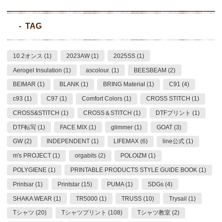
TAG
10.2オンス (1)
2023AW (1)
2025SS (1)
Aerogel Insulation (1)
ascolour. (1)
BEESBEAM (2)
BEIMAR (1)
BLANK (1)
BRING Material (1)
C91 (4)
c93 (1)
C97 (1)
Comfort Colors (1)
CROSS STITCH (1)
CROSS&STITCH (1)
CROSS＆STITCH (1)
DTFプリント (1)
DTF転写 (1)
FACE MIX (1)
glimmer (1)
GOAT (3)
GW (2)
INDEPENDENT (1)
LIFEMAX (6)
line公式 (1)
m's PROJECT (1)
orgabits (2)
POLOIZM (1)
POLYGIENE (1)
PRINTABLE PRODUCTS STYLE GUIDE BOOK (1)
Printsar (1)
Printstar (15)
PUMA (1)
SDGs (4)
SHAKA WEAR (1)
TR5000 (1)
TRUSS (10)
Trysail (1)
Tシャツ (20)
Tシャツプリント (108)
Tシャツ教室 (2)