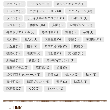
マラソン (1)
ミリタリー (1)
メッシュキャップ (1)
モルック (1)
ユナイテッドアスレ (3)
ユニフォーム (43)
ライン (1)
リサイクルポリエステル (1)
レギンス (1)
レジャー (1)
体育祭 (16)
入園 (1)
全面プリント (1)
再生ポリエステル (2)
冬季休暇 (1)
割引 (1)
卒園 (1)
同人 (6)
名入れ (1)
大量生産 (5)
学割 (3)
学園祭 (11)
小倉屋 (1)
帽子 (2)
年末年始休暇 (2)
廃盤 (2)
後染め (1)
恵比寿 (2)
推し色 (1)
文化祭 (15)
新商品 (15)
新色 (1)
昇華転写プリント (1)
春夏アイテム (2)
流行色 (1)
渋谷 (3)
版代半額キャンペーン (1)
特価 (1)
短パン (1)
秋冬 (1)
裏起毛 (2)
転写プリント (6)
部活 (1)
防寒具 (1)
防寒着 (10)
Ｃ90 (2)
Ｔシャツ (1)
LINK