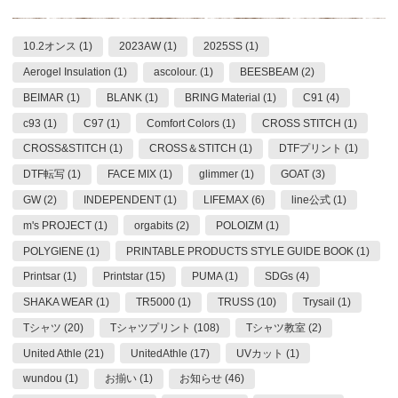
10.2オンス (1)
2023AW (1)
2025SS (1)
Aerogel Insulation (1)
ascolour. (1)
BEESBEAM (2)
BEIMAR (1)
BLANK (1)
BRING Material (1)
C91 (4)
c93 (1)
C97 (1)
Comfort Colors (1)
CROSS STITCH (1)
CROSS&STITCH (1)
CROSS＆STITCH (1)
DTFプリント (1)
DTF転写 (1)
FACE MIX (1)
glimmer (1)
GOAT (3)
GW (2)
INDEPENDENT (1)
LIFEMAX (6)
line公式 (1)
m's PROJECT (1)
orgabits (2)
POLOIZM (1)
POLYGIENE (1)
PRINTABLE PRODUCTS STYLE GUIDE BOOK (1)
Printsar (1)
Printstar (15)
PUMA (1)
SDGs (4)
SHAKA WEAR (1)
TR5000 (1)
TRUSS (10)
Trysail (1)
Tシャツ (20)
Tシャツプリント (108)
Tシャツ教室 (2)
United Athle (21)
UnitedAthle (17)
UVカット (1)
wundou (1)
お揃い (1)
お知らせ (46)