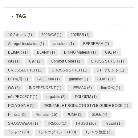
TAG
10.2オンス (1)
2023AW (1)
2025SS (1)
Aerogel Insulation (1)
ascolour. (1)
BEESBEAM (2)
BEIMAR (1)
BLANK (1)
BRING Material (1)
C91 (4)
c93 (1)
C97 (1)
Comfort Colors (1)
CROSS STITCH (1)
CROSS&STITCH (1)
CROSS＆STITCH (1)
DTFプリント (1)
DTF転写 (1)
FACE MIX (1)
glimmer (1)
GOAT (3)
GW (2)
INDEPENDENT (1)
LIFEMAX (6)
line公式 (1)
m's PROJECT (1)
orgabits (2)
POLOIZM (1)
POLYGIENE (1)
PRINTABLE PRODUCTS STYLE GUIDE BOOK (1)
Printsar (1)
Printstar (15)
PUMA (1)
SDGs (4)
SHAKA WEAR (1)
TR5000 (1)
TRUSS (10)
Trysail (1)
Tシャツ (20)
Tシャツプリント (108)
Tシャツ教室 (2)