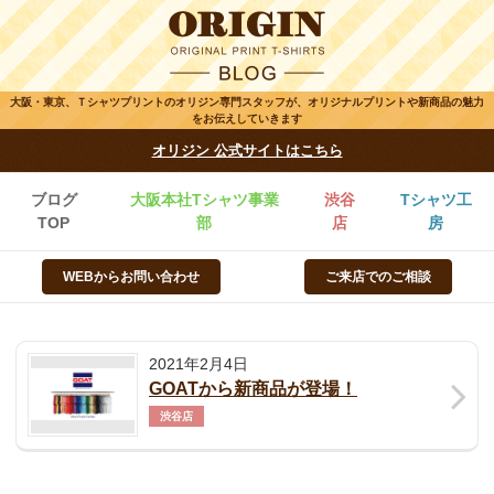
大阪・東京、Ｔシャツプリントのオリジン専門スタッフが、オリジナルプリントや新商品の魅力
をお伝えしていきます
オリジン 公式サイトはこちら
ブログ
大阪本社Tシャツ事業
渋谷
Tシャツ工
TOP
部
店
房
WEBからお問い合わせ
ご来店でのご相談
2021年2月4日
GOATから新商品が登場！
渋谷店