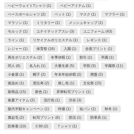
ヘビーウェイトTシャツ (1)
ベビーアイテム (1)
ベースボールシャツ (2)
ペット (1)
マスク (1)
マフラー (1)
マラソン (1)
ミリタリー (1)
メッシュキャップ (1)
モルック (1)
ユナイテッドアスレ (3)
ユニフォーム (43)
ライン (1)
リサイクルポリエステル (1)
レギンス (1)
レジャー (1)
体育祭 (16)
入園 (1)
全面プリント (1)
再生ポリエステル (2)
冬季休暇 (1)
割引 (1)
卒園 (1)
同人 (6)
名入れ (1)
大量生産 (5)
学割 (3)
学園祭 (11)
小倉屋 (1)
帽子 (2)
年末年始休暇 (2)
廃盤 (2)
後染め (1)
恵比寿 (2)
推し色 (1)
文化祭 (15)
新商品 (15)
新色 (1)
昇華転写プリント (1)
春夏アイテム (2)
流行色 (1)
渋谷 (3)
版代半額キャンペーン (1)
特価 (1)
短パン (1)
秋冬 (1)
裏起毛 (2)
転写プリント (6)
部活 (1)
防寒具 (1)
防寒着 (10)
Ｃ90 (2)
Ｔシャツ (1)