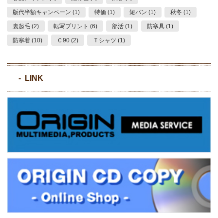
版代半額キャンペーン (1)
特価 (1)
短パン (1)
秋冬 (1)
裏起毛 (2)
転写プリント (6)
部活 (1)
防寒具 (1)
防寒着 (10)
Ｃ90 (2)
Ｔシャツ (1)
LINK