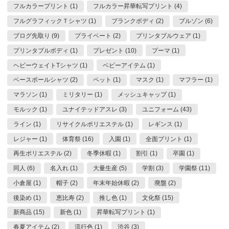
フルカラープリント (1)
フルカラー昇華転写プリント (4)
フルグラフィックＴシャツ (1)
ブランクボディ (2)
ブルゾン (6)
ブログ先取り (9)
プライベート (2)
プリンタブルウェア (1)
プリンタブルボディ (1)
プレゼント (10)
プーマ (1)
ヘビーウェイトTシャツ (1)
ベビーアイテム (1)
ベースボールシャツ (2)
ペット (1)
マスク (1)
マフラー (1)
マラソン (1)
ミリタリー (1)
メッシュキャップ (1)
モルック (1)
ユナイテッドアスレ (3)
ユニフォーム (43)
ライン (1)
リサイクルポリエステル (1)
レギンス (1)
レジャー (1)
体育祭 (16)
入園 (1)
全面プリント (1)
再生ポリエステル (2)
冬季休暇 (1)
割引 (1)
卒園 (1)
同人 (6)
名入れ (1)
大量生産 (5)
学割 (3)
学園祭 (11)
小倉屋 (1)
帽子 (2)
年末年始休暇 (2)
廃盤 (2)
後染め (1)
恵比寿 (2)
推し色 (1)
文化祭 (15)
新商品 (15)
新色 (1)
昇華転写プリント (1)
春夏アイテム (2)
流行色 (1)
渋谷 (3)