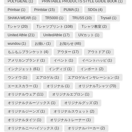
POLYGIENE (1)
PRINTABLE PRODUCTS STYLE GUIDE BOOK (1)
Printsar (1)
Printstar (15)
PUMA (1)
SDGs (4)
SHAKA WEAR (1)
TR5000 (1)
TRUSS (10)
Trysail (1)
Tシャツ (20)
Tシャツプリント (108)
Tシャツ教室 (2)
United Athle (21)
UnitedAthle (17)
UVカット (1)
wundou (1)
お揃い (1)
お知らせ (46)
もふもふブランケット (4)
アウター (17)
アウトドア (1)
アメリカンブランド (1)
イベント (1)
イベントハッピ (1)
インクジェット (61)
インディゴ (1)
インポート (2)
ウンドウ (1)
エアロゲル (1)
エアロゲルインサレーション (1)
エーエスカラー (1)
オリジナル (1)
オリジナルTシャツ (70)
オリジナルウェア (11)
オリジナルエプロン (1)
オリジナルクルーソックス (1)
オリジナルグッズ (2)
オリジナルジーンズ (1)
オリジナルスウェット (2)
オリジナルタイツ (1)
オリジナルトレーナー (1)
オリジナルニーハイソックス (1)
オリジナルパーカー (2)