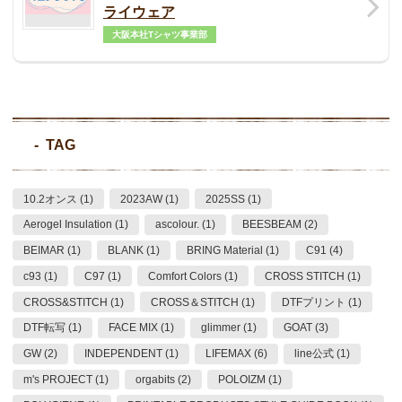
ライウェア
大阪本社Tシャツ事業部
TAG
10.2オンス (1)
2023AW (1)
2025SS (1)
Aerogel Insulation (1)
ascolour. (1)
BEESBEAM (2)
BEIMAR (1)
BLANK (1)
BRING Material (1)
C91 (4)
c93 (1)
C97 (1)
Comfort Colors (1)
CROSS STITCH (1)
CROSS&STITCH (1)
CROSS＆STITCH (1)
DTFプリント (1)
DTF転写 (1)
FACE MIX (1)
glimmer (1)
GOAT (3)
GW (2)
INDEPENDENT (1)
LIFEMAX (6)
line公式 (1)
m's PROJECT (1)
orgabits (2)
POLOIZM (1)