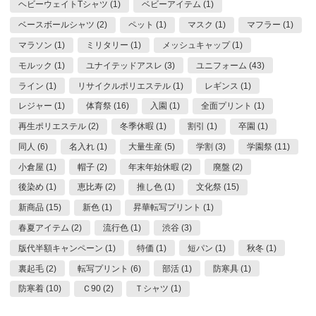
ヘビーウェイトTシャツ (1)
ベビーアイテム (1)
ベースボールシャツ (2)
ペット (1)
マスク (1)
マフラー (1)
マラソン (1)
ミリタリー (1)
メッシュキャップ (1)
モルック (1)
ユナイテッドアスレ (3)
ユニフォーム (43)
ライン (1)
リサイクルポリエステル (1)
レギンス (1)
レジャー (1)
体育祭 (16)
入園 (1)
全面プリント (1)
再生ポリエステル (2)
冬季休暇 (1)
割引 (1)
卒園 (1)
同人 (6)
名入れ (1)
大量生産 (5)
学割 (3)
学園祭 (11)
小倉屋 (1)
帽子 (2)
年末年始休暇 (2)
廃盤 (2)
後染め (1)
恵比寿 (2)
推し色 (1)
文化祭 (15)
新商品 (15)
新色 (1)
昇華転写プリント (1)
春夏アイテム (2)
流行色 (1)
渋谷 (3)
版代半額キャンペーン (1)
特価 (1)
短パン (1)
秋冬 (1)
裏起毛 (2)
転写プリント (6)
部活 (1)
防寒具 (1)
防寒着 (10)
Ｃ90 (2)
Ｔシャツ (1)