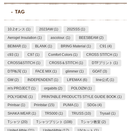
TAG
10.2オンス (1)
2023AW (1)
2025SS (1)
Aerogel Insulation (1)
ascolour. (1)
BEESBEAM (2)
BEIMAR (1)
BLANK (1)
BRING Material (1)
C91 (4)
c93 (1)
C97 (1)
Comfort Colors (1)
CROSS STITCH (1)
CROSS&STITCH (1)
CROSS＆STITCH (1)
DTFプリント (1)
DTF転写 (1)
FACE MIX (1)
glimmer (1)
GOAT (3)
GW (2)
INDEPENDENT (1)
LIFEMAX (6)
line公式 (1)
m's PROJECT (1)
orgabits (2)
POLOIZM (1)
POLYGIENE (1)
PRINTABLE PRODUCTS STYLE GUIDE BOOK (1)
Printsar (1)
Printstar (15)
PUMA (1)
SDGs (4)
SHAKA WEAR (1)
TR5000 (1)
TRUSS (10)
Trysail (1)
Tシャツ (20)
Tシャツプリント (108)
Tシャツ教室 (2)
United Athle (21)
UnitedAthle (17)
UVカット (1)