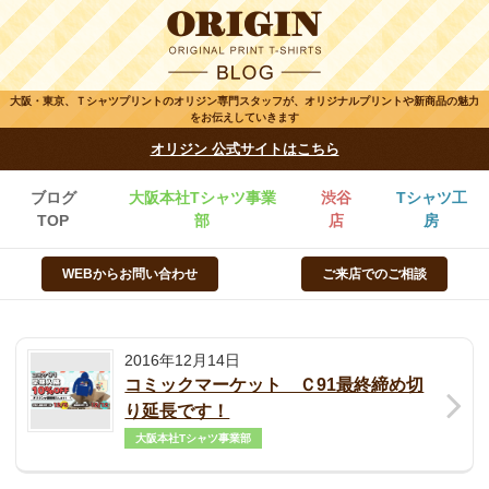
大阪・東京、Ｔシャツプリントのオリジン専門スタッフが、オリジナルプリントや新商品の魅力
をお伝えしていきます
オリジン 公式サイトはこちら
ブログ
大阪本社Tシャツ事業
渋谷
Tシャツ工
TOP
部
店
房
WEBからお問い合わせ
ご来店でのご相談
2016年12月14日
コミックマーケット Ｃ91最終締め切
り延長です！
大阪本社Tシャツ事業部