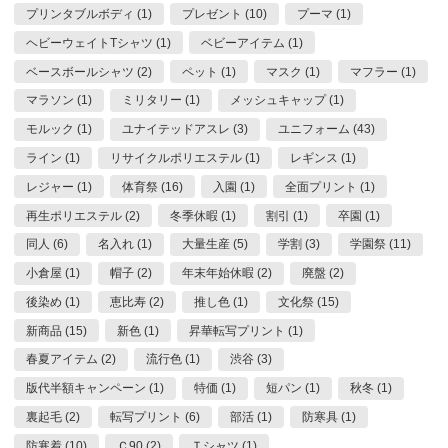
プリンタブルボディ (1)
プレゼント (10)
プーマ (1)
ヘビーウェイトTシャツ (1)
ベビーアイテム (1)
ベースボールシャツ (2)
ペット (1)
マスク (1)
マフラー (1)
マラソン (1)
ミリタリー (1)
メッシュキャップ (1)
モルック (1)
ユナイテッドアスレ (3)
ユニフォーム (43)
ライン (1)
リサイクルポリエステル (1)
レギンス (1)
レジャー (1)
体育祭 (16)
入園 (1)
全面プリント (1)
再生ポリエステル (2)
冬季休暇 (1)
割引 (1)
卒園 (1)
同人 (6)
名入れ (1)
大量生産 (5)
学割 (3)
学園祭 (11)
小倉屋 (1)
帽子 (2)
年末年始休暇 (2)
廃盤 (2)
後染め (1)
恵比寿 (2)
推し色 (1)
文化祭 (15)
新商品 (15)
新色 (1)
昇華転写プリント (1)
春夏アイテム (2)
流行色 (1)
渋谷 (3)
版代半額キャンペーン (1)
特価 (1)
短パン (1)
秋冬 (1)
裏起毛 (2)
転写プリント (6)
部活 (1)
防寒具 (1)
防寒着 (10)
Ｃ90 (2)
Ｔシャツ (1)