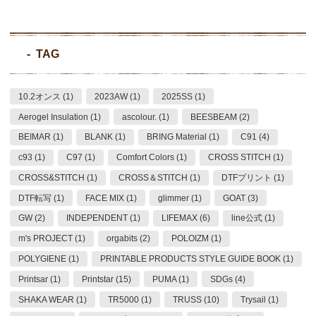
TAG
10.2オンス (1)
2023AW (1)
2025SS (1)
Aerogel Insulation (1)
ascolour. (1)
BEESBEAM (2)
BEIMAR (1)
BLANK (1)
BRING Material (1)
C91 (4)
c93 (1)
C97 (1)
Comfort Colors (1)
CROSS STITCH (1)
CROSS&STITCH (1)
CROSS＆STITCH (1)
DTFプリント (1)
DTF転写 (1)
FACE MIX (1)
glimmer (1)
GOAT (3)
GW (2)
INDEPENDENT (1)
LIFEMAX (6)
line公式 (1)
m's PROJECT (1)
orgabits (2)
POLOIZM (1)
POLYGIENE (1)
PRINTABLE PRODUCTS STYLE GUIDE BOOK (1)
Printsar (1)
Printstar (15)
PUMA (1)
SDGs (4)
SHAKA WEAR (1)
TR5000 (1)
TRUSS (10)
Trysail (1)