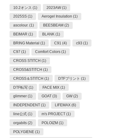
10.2オンス (1)
2023AW (1)
2025SS (1)
Aerogel Insulation (1)
ascolour. (1)
BEESBEAM (2)
BEIMAR (1)
BLANK (1)
BRING Material (1)
C91 (4)
c93 (1)
C97 (1)
Comfort Colors (1)
CROSS STITCH (1)
CROSS&STITCH (1)
CROSS＆STITCH (1)
DTFプリント (1)
DTF転写 (1)
FACE MIX (1)
glimmer (1)
GOAT (3)
GW (2)
INDEPENDENT (1)
LIFEMAX (6)
line公式 (1)
m's PROJECT (1)
orgabits (2)
POLOIZM (1)
POLYGIENE (1)