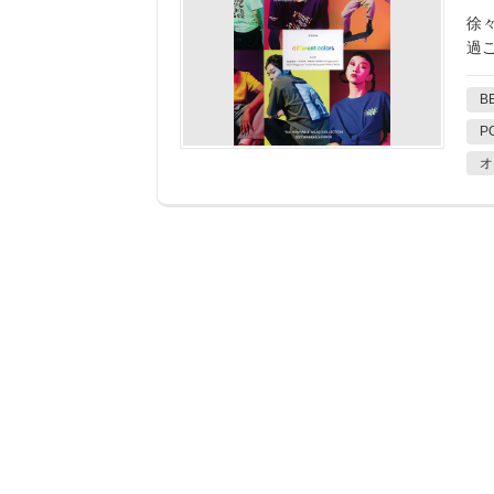
徐
過
B
P
オ