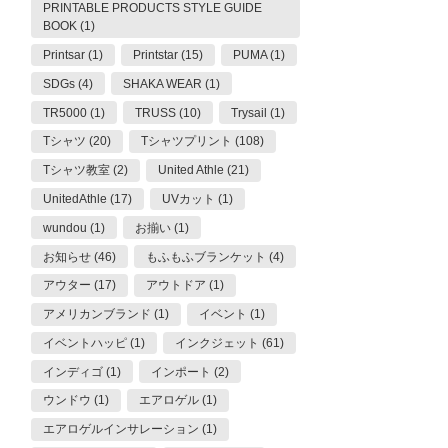
PRINTABLE PRODUCTS STYLE GUIDE
BOOK (1)
Printsar (1)
Printstar (15)
PUMA (1)
SDGs (4)
SHAKA WEAR (1)
TR5000 (1)
TRUSS (10)
Trysail (1)
Tシャツ (20)
Tシャツプリント (108)
Tシャツ教室 (2)
United Athle (21)
UnitedAthle (17)
UVカット (1)
wundou (1)
お揃い (1)
お知らせ (46)
もふもふブランケット (4)
アウター (17)
アウトドア (1)
アメリカンブランド (1)
イベント (1)
イベントハッピ (1)
インクジェット (61)
インディゴ (1)
インポート (2)
ウンドウ (1)
エアロゲル (1)
エアロゲルインサレーション (1)