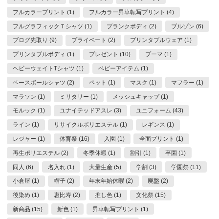
フルカラープリント (1)
フルカラー昇華転写プリント (4)
フルグラフィックＴシャツ (1)
ブランクボディ (2)
ブルゾン (6)
ブログ先取り (9)
プライベート (2)
プリンタブルウェア (1)
プリンタブルボディ (1)
プレゼント (10)
プーマ (1)
ヘビーウェイトTシャツ (1)
ベビーアイテム (1)
ベースボールシャツ (2)
ペット (1)
マスク (1)
マフラー (1)
マラソン (1)
ミリタリー (1)
メッシュキャップ (1)
モルック (1)
ユナイテッドアスレ (3)
ユニフォーム (43)
ライン (1)
リサイクルポリエステル (1)
レギンス (1)
レジャー (1)
体育祭 (16)
入園 (1)
全面プリント (1)
再生ポリエステル (2)
冬季休暇 (1)
割引 (1)
卒園 (1)
同人 (6)
名入れ (1)
大量生産 (5)
学割 (3)
学園祭 (11)
小倉屋 (1)
帽子 (2)
年末年始休暇 (2)
廃盤 (2)
後染め (1)
恵比寿 (2)
推し色 (1)
文化祭 (15)
新商品 (15)
新色 (1)
昇華転写プリント (1)