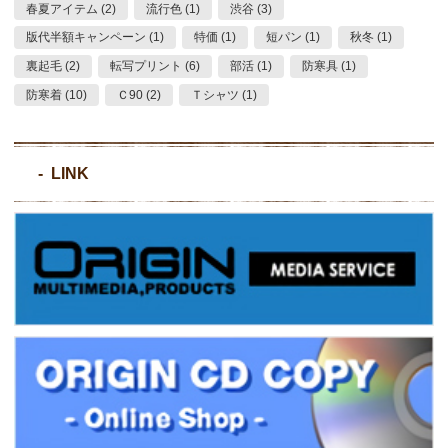
春夏アイテム (2)
流行色 (1)
渋谷 (3)
版代半額キャンペーン (1)
特価 (1)
短パン (1)
秋冬 (1)
裏起毛 (2)
転写プリント (6)
部活 (1)
防寒具 (1)
防寒着 (10)
Ｃ90 (2)
Ｔシャツ (1)
LINK