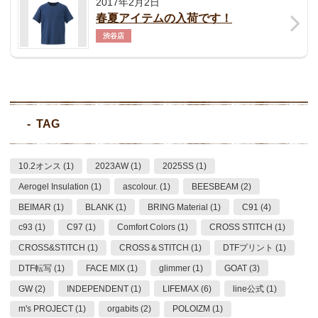
2017年2月2日
春夏アイテムの入荷です！
渋谷店
TAG
10.2オンス (1)
2023AW (1)
2025SS (1)
Aerogel Insulation (1)
ascolour. (1)
BEESBEAM (2)
BEIMAR (1)
BLANK (1)
BRING Material (1)
C91 (4)
c93 (1)
C97 (1)
Comfort Colors (1)
CROSS STITCH (1)
CROSS&STITCH (1)
CROSS＆STITCH (1)
DTFプリント (1)
DTF転写 (1)
FACE MIX (1)
glimmer (1)
GOAT (3)
GW (2)
INDEPENDENT (1)
LIFEMAX (6)
line公式 (1)
m's PROJECT (1)
orgabits (2)
POLOIZM (1)