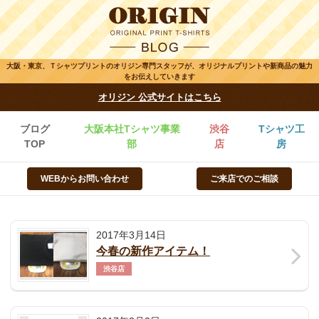
大阪・東京、Ｔシャツプリントのオリジン専門スタッフが、オリジナルプリントや新商品の魅力
をお伝えしていきます
オリジン 公式サイトはこちら
ブログ
大阪本社Tシャツ事業
渋谷
Tシャツ工
TOP
部
店
房
WEBからお問い合わせ
ご来店でのご相談
2017年3月14日
今春の新作アイテム！
渋谷店