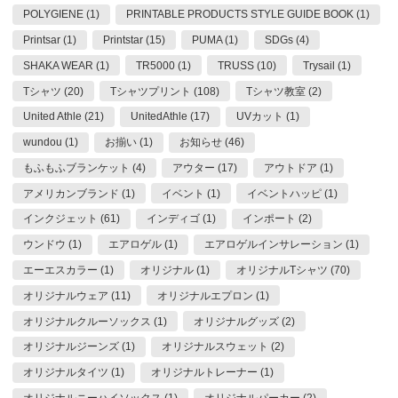
POLYGIENE (1)
PRINTABLE PRODUCTS STYLE GUIDE BOOK (1)
Printsar (1)
Printstar (15)
PUMA (1)
SDGs (4)
SHAKA WEAR (1)
TR5000 (1)
TRUSS (10)
Trysail (1)
Tシャツ (20)
Tシャツプリント (108)
Tシャツ教室 (2)
United Athle (21)
UnitedAthle (17)
UVカット (1)
wundou (1)
お揃い (1)
お知らせ (46)
もふもふブランケット (4)
アウター (17)
アウトドア (1)
アメリカンブランド (1)
イベント (1)
イベントハッピ (1)
インクジェット (61)
インディゴ (1)
インポート (2)
ウンドウ (1)
エアロゲル (1)
エアロゲルインサレーション (1)
エーエスカラー (1)
オリジナル (1)
オリジナルTシャツ (70)
オリジナルウェア (11)
オリジナルエプロン (1)
オリジナルクルーソックス (1)
オリジナルグッズ (2)
オリジナルジーンズ (1)
オリジナルスウェット (2)
オリジナルタイツ (1)
オリジナルトレーナー (1)
オリジナルニーハイソックス (1)
オリジナルパーカー (2)