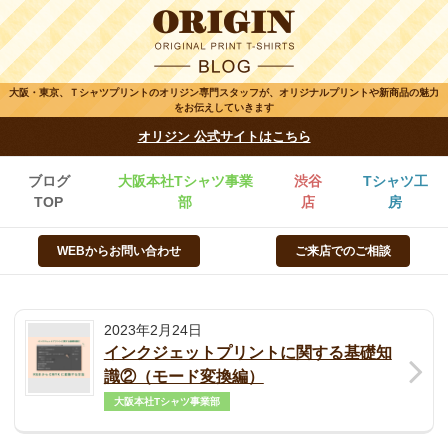
大阪・東京、Ｔシャツプリントのオリジン専門スタッフが、オリジナルプリントや新商品の魅力
をお伝えしていきます
オリジン 公式サイトはこちら
ブログ
大阪本社Tシャツ事業
渋谷
Tシャツ工
TOP
部
店
房
WEBからお問い合わせ
ご来店でのご相談
2023年2月24日
インクジェットプリントに関する基礎知
識②（モード変換編）
大阪本社Tシャツ事業部