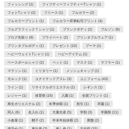
フィッシング (1)
フィフティーフィフティーTシャツ (1)
フォトTシャツ (2)
フリース (1)
フルカラー (2)
フルカラープリント (1)
フルカラー昇華転写プリント (4)
フルグラフィックＴシャツ (1)
ブランクボディ (2)
ブルゾン (6)
ブログ先取り (9)
プライベート (2)
プリンタブルウェア (1)
プリンタブルボディ (1)
プレゼント (10)
プーマ (1)
ヘビーウェイトTシャツ (1)
ベビーアイテム (1)
ベースボールシャツ (2)
ペット (1)
マスク (1)
マフラー (1)
マラソン (1)
ミリタリー (1)
メッシュキャップ (1)
モルック (1)
ユナイテッドアスレ (3)
ユニフォーム (43)
ライン (1)
リサイクルポリエステル (1)
レギンス (1)
レジャー (1)
体育祭 (16)
入園 (1)
全面プリント (1)
再生ポリエステル (2)
冬季休暇 (1)
割引 (1)
卒園 (1)
同人 (6)
名入れ (1)
大量生産 (5)
学割 (3)
学園祭 (11)
小倉屋 (1)
帽子 (2)
年末年始休暇 (2)
廃盤 (2)
後染め (1)
恵比寿 (2)
推し色 (1)
文化祭 (15)