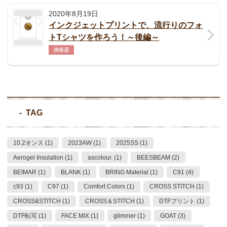
2020年8月19日
インクジェットプリントで、流行りのフォ
トTシャツを作ろう！～後編～
渋谷店
TAG
10.2オンス (1)
2023AW (1)
2025SS (1)
Aerogel Insulation (1)
ascolour. (1)
BEESBEAM (2)
BEIMAR (1)
BLANK (1)
BRING Material (1)
C91 (4)
c93 (1)
C97 (1)
Comfort Colors (1)
CROSS STITCH (1)
CROSS&STITCH (1)
CROSS＆STITCH (1)
DTFプリント (1)
DTF転写 (1)
FACE MIX (1)
glimmer (1)
GOAT (3)