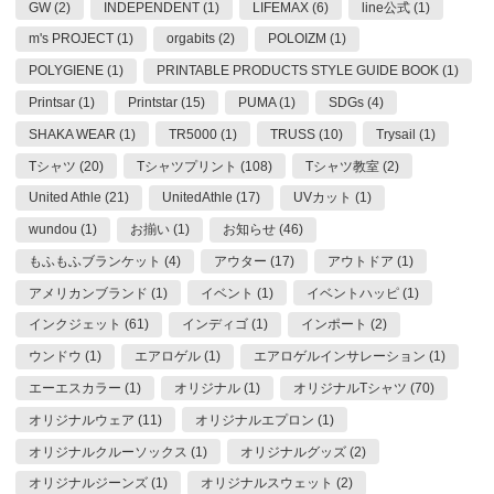
GW (2)
INDEPENDENT (1)
LIFEMAX (6)
line公式 (1)
m's PROJECT (1)
orgabits (2)
POLOIZM (1)
POLYGIENE (1)
PRINTABLE PRODUCTS STYLE GUIDE BOOK (1)
Printsar (1)
Printstar (15)
PUMA (1)
SDGs (4)
SHAKA WEAR (1)
TR5000 (1)
TRUSS (10)
Trysail (1)
Tシャツ (20)
Tシャツプリント (108)
Tシャツ教室 (2)
United Athle (21)
UnitedAthle (17)
UVカット (1)
wundou (1)
お揃い (1)
お知らせ (46)
もふもふブランケット (4)
アウター (17)
アウトドア (1)
アメリカンブランド (1)
イベント (1)
イベントハッピ (1)
インクジェット (61)
インディゴ (1)
インポート (2)
ウンドウ (1)
エアロゲル (1)
エアロゲルインサレーション (1)
エーエスカラー (1)
オリジナル (1)
オリジナルTシャツ (70)
オリジナルウェア (11)
オリジナルエプロン (1)
オリジナルクルーソックス (1)
オリジナルグッズ (2)
オリジナルジーンズ (1)
オリジナルスウェット (2)