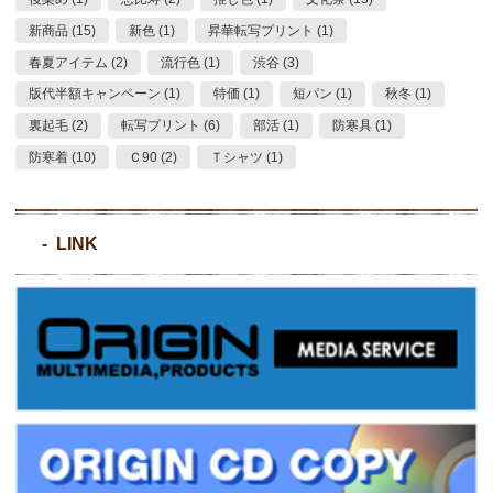
新商品 (15)
新色 (1)
昇華転写プリント (1)
春夏アイテム (2)
流行色 (1)
渋谷 (3)
版代半額キャンペーン (1)
特価 (1)
短パン (1)
秋冬 (1)
裏起毛 (2)
転写プリント (6)
部活 (1)
防寒具 (1)
防寒着 (10)
Ｃ90 (2)
Ｔシャツ (1)
LINK