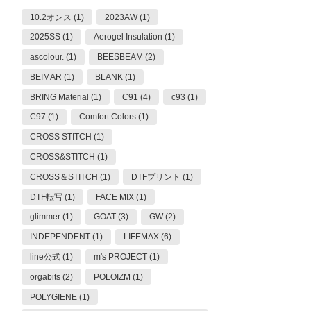
10.2オンス (1)
2023AW (1)
2025SS (1)
Aerogel Insulation (1)
ascolour. (1)
BEESBEAM (2)
BEIMAR (1)
BLANK (1)
BRING Material (1)
C91 (4)
c93 (1)
C97 (1)
Comfort Colors (1)
CROSS STITCH (1)
CROSS&STITCH (1)
CROSS＆STITCH (1)
DTFプリント (1)
DTF転写 (1)
FACE MIX (1)
glimmer (1)
GOAT (3)
GW (2)
INDEPENDENT (1)
LIFEMAX (6)
line公式 (1)
m's PROJECT (1)
orgabits (2)
POLOIZM (1)
POLYGIENE (1)