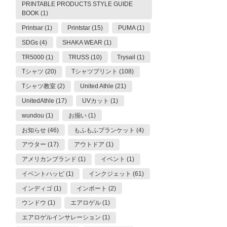
PRINTABLE PRODUCTS STYLE GUIDE
BOOK (1)
Printsar (1)
Printstar (15)
PUMA (1)
SDGs (4)
SHAKA WEAR (1)
TR5000 (1)
TRUSS (10)
Trysail (1)
Tシャツ (20)
Tシャツプリント (108)
Tシャツ教室 (2)
United Athle (21)
UnitedAthle (17)
UVカット (1)
wundou (1)
お揃い (1)
お知らせ (46)
もふもふブランケット (4)
アウター (17)
アウトドア (1)
アメリカンブランド (1)
イベント (1)
イベントハッピ (1)
インクジェット (61)
インディゴ (1)
インポート (2)
ウンドウ (1)
エアロゲル (1)
エアロゲルインサレーション (1)