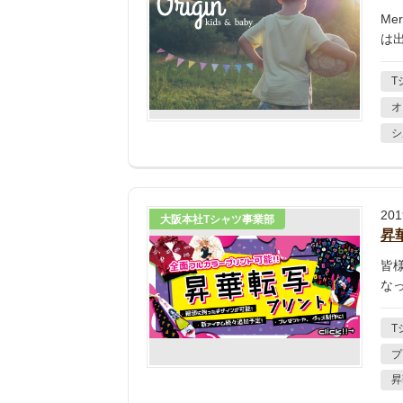
Me
は
T
オ
シ
20
大阪本社Tシャツ事業部
昇
皆
な
T
プ
昇