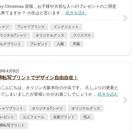
rry Christmas 皆様、お子様や大切な人へのプレゼントのご用意
出来てますか？ 小生はと言います…
続きを読む
シャツ
Tシャツプリント
インクジェット
リジナルTシャツ
オリジナルグッズ
クリスマス
ルクプリント
プレゼント
入園
卒園
19年4月8日
華転写プリントでデザイン自由自在！
様こんにちは、オリジン大阪本社の小浜です。 久しぶりの更新と
ってしまいましたが皆様いかがお過ごしでしょうか…
続きを読む
シャツプリント
オリジナルTシャツ
オリジナルグッズ
レゼント
ユニフォーム
全面プリント
同人
華転写プリント