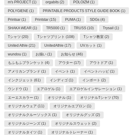
m's PROJECT (1)
orgabits (2)
POLOIZM (1)
POLYGIENE (1)
PRINTABLE PRODUCTS STYLE GUIDE BOOK (1)
Printsar (1)
Printstar (15)
PUMA (1)
SDGs (4)
SHAKA WEAR (1)
TR5000 (1)
TRUSS (10)
Trysail (1)
Tシャツ (20)
Tシャツプリント (108)
Tシャツ教室 (2)
United Athle (21)
UnitedAthle (17)
UVカット (1)
wundou (1)
お揃い (1)
お知らせ (46)
もふもふブランケット (4)
アウター (17)
アウトドア (1)
アメリカンブランド (1)
イベント (1)
イベントハッピ (1)
インクジェット (61)
インディゴ (1)
インポート (2)
ウンドウ (1)
エアロゲル (1)
エアロゲルインサレーション (1)
エーエスカラー (1)
オリジナル (1)
オリジナルTシャツ (70)
オリジナルウェア (11)
オリジナルエプロン (1)
オリジナルクルーソックス (1)
オリジナルグッズ (2)
オリジナルジーンズ (1)
オリジナルスウェット (2)
オリジナルタイツ (1)
オリジナルトレーナー (1)