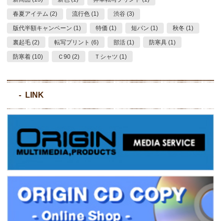
春夏アイテム (2)
流行色 (1)
渋谷 (3)
版代半額キャンペーン (1)
特価 (1)
短パン (1)
秋冬 (1)
裏起毛 (2)
転写プリント (6)
部活 (1)
防寒具 (1)
防寒着 (10)
Ｃ90 (2)
Ｔシャツ (1)
LINK