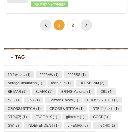
大阪本社Tシャツ事業部
1
2
TAG
10.2オンス (1)
2023AW (1)
2025SS (1)
Aerogel Insulation (1)
ascolour. (1)
BEESBEAM (2)
BEIMAR (1)
BLANK (1)
BRING Material (1)
C91 (4)
c93 (1)
C97 (1)
Comfort Colors (1)
CROSS STITCH (1)
CROSS&STITCH (1)
CROSS＆STITCH (1)
DTFプリント (1)
DTF転写 (1)
FACE MIX (1)
glimmer (1)
GOAT (3)
GW (2)
INDEPENDENT (1)
LIFEMAX (6)
line公式 (1)