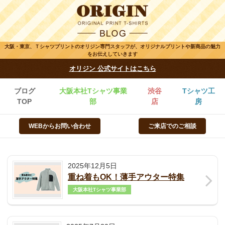
大阪・東京、Ｔシャツプリントのオリジン専門スタッフが、オリジナルプリントや新商品の魅力
をお伝えしていきます
オリジン 公式サイトはこちら
ブログ
大阪本社Tシャツ事業
渋谷
Tシャツ工
TOP
部
店
房
WEBからお問い合わせ
ご来店でのご相談
2025年12月5日
重ね着もOK！薄手アウター特集
大阪本社Tシャツ事業部