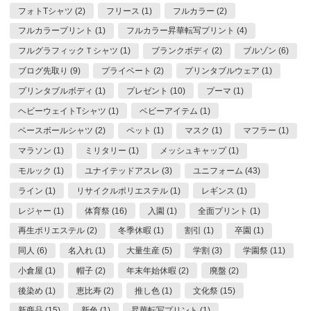
フォトTシャツ (2)
フリース (1)
フルカラー (2)
フルカラープリント (1)
フルカラー昇華転写プリント (4)
フルグラフィックＴシャツ (1)
ブランクボディ (2)
ブルゾン (6)
ブログ先取り (9)
プライベート (2)
プリンタブルウェア (1)
プリンタブルボディ (1)
プレゼント (10)
プーマ (1)
ヘビーウェイトTシャツ (1)
ベビーアイテム (1)
ベースボールシャツ (2)
ペット (1)
マスク (1)
マフラー (1)
マラソン (1)
ミリタリー (1)
メッシュキャップ (1)
モルック (1)
ユナイテッドアスレ (3)
ユニフォーム (43)
ライン (1)
リサイクルポリエステル (1)
レギンス (1)
レジャー (1)
体育祭 (16)
入園 (1)
全面プリント (1)
再生ポリエステル (2)
冬季休暇 (1)
割引 (1)
卒園 (1)
同人 (6)
名入れ (1)
大量生産 (5)
学割 (3)
学園祭 (11)
小倉屋 (1)
帽子 (2)
年末年始休暇 (2)
廃盤 (2)
後染め (1)
恵比寿 (2)
推し色 (1)
文化祭 (15)
新商品 (15)
新色 (1)
昇華転写プリント (1)