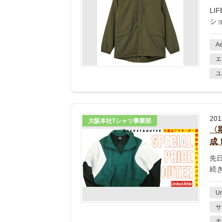
LI
シ
Ae
エ
ユ
20
大阪本社Tシャツ事業部
〈
成
先
続き
Un
サ
チ