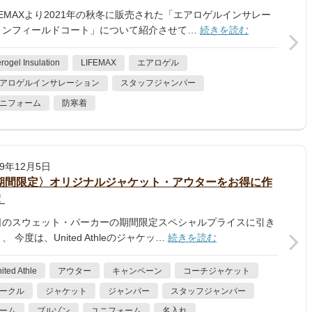
FEMAXより2021年の秋冬に販売された「エアロゲルインサレー
ョンフィールドコート」について紹介させて…
続きを読む
rogel Insulation
LIFEMAX
エアロゲル
アロゲルインサレーション
スタッフジャンパー
ニフォーム
防寒着
19年12月5日
期間限定〉オリジナルジャケット・アウターをお得に作
！
日のスウェット・パーカーの期間限定スペシャルプライスに引き
、 今度は、United Athleのジャケッ…
続きを読む
ited Athle
アウター
キャンペーン
コーチジャケット
ークル
ジャケット
ジャンパー
スタッフジャンパー
ーム
ブルゾン
ユニフォーム
名入れ