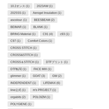
10.2オンス (1)
2023AW (1)
2025SS (1)
Aerogel Insulation (1)
ascolour. (1)
BEESBEAM (2)
BEIMAR (1)
BLANK (1)
BRING Material (1)
C91 (4)
c93 (1)
C97 (1)
Comfort Colors (1)
CROSS STITCH (1)
CROSS&STITCH (1)
CROSS＆STITCH (1)
DTFプリント (1)
DTF転写 (1)
FACE MIX (1)
glimmer (1)
GOAT (3)
GW (2)
INDEPENDENT (1)
LIFEMAX (6)
line公式 (1)
m's PROJECT (1)
orgabits (2)
POLOIZM (1)
POLYGIENE (1)