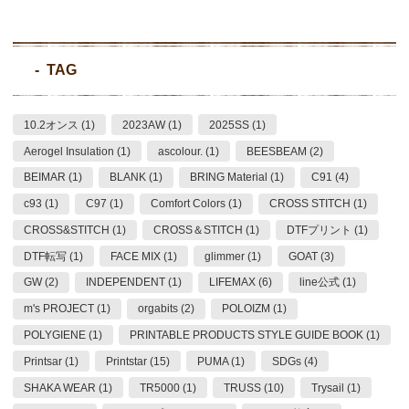
TAG
10.2オンス (1)
2023AW (1)
2025SS (1)
Aerogel Insulation (1)
ascolour. (1)
BEESBEAM (2)
BEIMAR (1)
BLANK (1)
BRING Material (1)
C91 (4)
c93 (1)
C97 (1)
Comfort Colors (1)
CROSS STITCH (1)
CROSS&STITCH (1)
CROSS＆STITCH (1)
DTFプリント (1)
DTF転写 (1)
FACE MIX (1)
glimmer (1)
GOAT (3)
GW (2)
INDEPENDENT (1)
LIFEMAX (6)
line公式 (1)
m's PROJECT (1)
orgabits (2)
POLOIZM (1)
POLYGIENE (1)
PRINTABLE PRODUCTS STYLE GUIDE BOOK (1)
Printsar (1)
Printstar (15)
PUMA (1)
SDGs (4)
SHAKA WEAR (1)
TR5000 (1)
TRUSS (10)
Trysail (1)