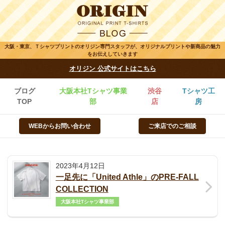
大阪・東京、Ｔシャツプリントのオリジン専門スタッフが、オリジナルプリントや新商品の魅力
をお伝えしていきます
オリジン 公式サイトはこちら
ブログ
大阪本社Tシャツ事業
渋谷
Tシャツ工
TOP
部
店
房
WEBからお問い合わせ
ご来店でのご相談
2023年4月12日
一足先に「United Athle」のPRE-FALL
COLLECTION
大阪本社Tシャツ事業部