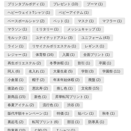
プリンタブルボディ (1)
プレゼント (10)
プーマ (1)
ヘビーウェイトTシャツ (1)
ベビーアイテム (1)
ベースボールシャツ (2)
ペット (1)
マスク (1)
マフラー (1)
マラソン (1)
ミリタリー (1)
メッシュキャップ (1)
モルック (1)
ユナイテッドアスレ (3)
ユニフォーム (43)
ライン (1)
リサイクルポリエステル (1)
レギンス (1)
レジャー (1)
体育祭 (16)
入園 (1)
全面プリント (1)
再生ポリエステル (2)
冬季休暇 (1)
割引 (1)
卒園 (1)
同人 (6)
名入れ (1)
大量生産 (5)
学割 (3)
学園祭 (11)
小倉屋 (1)
帽子 (2)
年末年始休暇 (2)
廃盤 (2)
後染め (1)
恵比寿 (2)
推し色 (1)
文化祭 (15)
新商品 (15)
新色 (1)
昇華転写プリント (1)
春夏アイテム (2)
流行色 (1)
渋谷 (3)
版代半額キャンペーン (1)
特価 (1)
短パン (1)
秋冬 (1)
裏起毛 (2)
転写プリント (6)
部活 (1)
防寒具 (1)
防寒着 (10)
Ｃ90 (2)
Ｔシャツ (1)