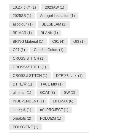
10.2オンス (1)
2023AW (1)
2025SS (1)
Aerogel Insulation (1)
ascolour. (1)
BEESBEAM (2)
BEIMAR (1)
BLANK (1)
BRING Material (1)
C91 (4)
c93 (1)
C97 (1)
Comfort Colors (1)
CROSS STITCH (1)
CROSS&STITCH (1)
CROSS＆STITCH (1)
DTFプリント (1)
DTF転写 (1)
FACE MIX (1)
glimmer (1)
GOAT (3)
GW (2)
INDEPENDENT (1)
LIFEMAX (6)
line公式 (1)
m's PROJECT (1)
orgabits (2)
POLOIZM (1)
POLYGIENE (1)