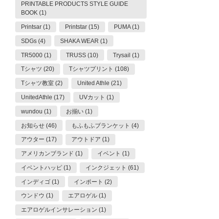
PRINTABLE PRODUCTS STYLE GUIDE
BOOK (1)
Printsar (1)
Printstar (15)
PUMA (1)
SDGs (4)
SHAKA WEAR (1)
TR5000 (1)
TRUSS (10)
Trysail (1)
Tシャツ (20)
Tシャツプリント (108)
Tシャツ教室 (2)
United Athle (21)
UnitedAthle (17)
UVカット (1)
wundou (1)
お揃い (1)
お知らせ (46)
もふもふブランケット (4)
アウター (17)
アウトドア (1)
アメリカンブランド (1)
イベント (1)
イベントハッピ (1)
インクジェット (61)
インディゴ (1)
インポート (2)
ウンドウ (1)
エアロゲル (1)
エアロゲルインサレーション (1)