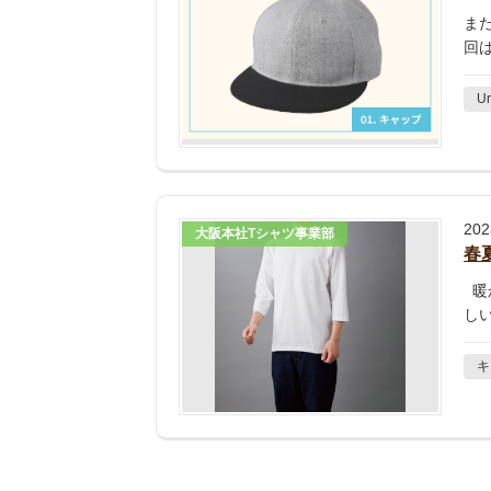
ま
回
Un
20
大阪本社Tシャツ事業部
春
暖
し
キ