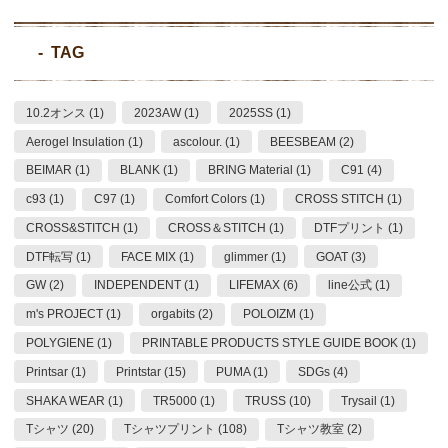
TAG
10.2オンス (1)
2023AW (1)
2025SS (1)
Aerogel Insulation (1)
ascolour. (1)
BEESBEAM (2)
BEIMAR (1)
BLANK (1)
BRING Material (1)
C91 (4)
c93 (1)
C97 (1)
Comfort Colors (1)
CROSS STITCH (1)
CROSS&STITCH (1)
CROSS＆STITCH (1)
DTFプリント (1)
DTF転写 (1)
FACE MIX (1)
glimmer (1)
GOAT (3)
GW (2)
INDEPENDENT (1)
LIFEMAX (6)
line公式 (1)
m's PROJECT (1)
orgabits (2)
POLOIZM (1)
POLYGIENE (1)
PRINTABLE PRODUCTS STYLE GUIDE BOOK (1)
Printsar (1)
Printstar (15)
PUMA (1)
SDGs (4)
SHAKA WEAR (1)
TR5000 (1)
TRUSS (10)
Trysail (1)
Tシャツ (20)
Tシャツプリント (108)
Tシャツ教室 (2)