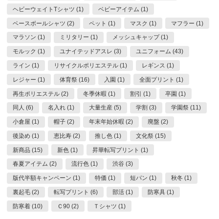
ヘビーウェイトTシャツ (1)
ベビーアイテム (1)
ベースボールシャツ (2)
ペット (1)
マスク (1)
マフラー (1)
マラソン (1)
ミリタリー (1)
メッシュキャップ (1)
モルック (1)
ユナイテッドアスレ (3)
ユニフォーム (43)
ライン (1)
リサイクルポリエステル (1)
レギンス (1)
レジャー (1)
体育祭 (16)
入園 (1)
全面プリント (1)
再生ポリエステル (2)
冬季休暇 (1)
割引 (1)
卒園 (1)
同人 (6)
名入れ (1)
大量生産 (5)
学割 (3)
学園祭 (11)
小倉屋 (1)
帽子 (2)
年末年始休暇 (2)
廃盤 (2)
後染め (1)
恵比寿 (2)
推し色 (1)
文化祭 (15)
新商品 (15)
新色 (1)
昇華転写プリント (1)
春夏アイテム (2)
流行色 (1)
渋谷 (3)
版代半額キャンペーン (1)
特価 (1)
短パン (1)
秋冬 (1)
裏起毛 (2)
転写プリント (6)
部活 (1)
防寒具 (1)
防寒着 (10)
Ｃ90 (2)
Ｔシャツ (1)