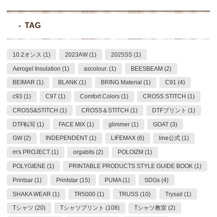
TAG
10.2オンス (1)
2023AW (1)
2025SS (1)
Aerogel Insulation (1)
ascolour. (1)
BEESBEAM (2)
BEIMAR (1)
BLANK (1)
BRING Material (1)
C91 (4)
c93 (1)
C97 (1)
Comfort Colors (1)
CROSS STITCH (1)
CROSS&STITCH (1)
CROSS＆STITCH (1)
DTFプリント (1)
DTF転写 (1)
FACE MIX (1)
glimmer (1)
GOAT (3)
GW (2)
INDEPENDENT (1)
LIFEMAX (6)
line公式 (1)
m's PROJECT (1)
orgabits (2)
POLOIZM (1)
POLYGIENE (1)
PRINTABLE PRODUCTS STYLE GUIDE BOOK (1)
Printsar (1)
Printstar (15)
PUMA (1)
SDGs (4)
SHAKA WEAR (1)
TR5000 (1)
TRUSS (10)
Trysail (1)
Tシャツ (20)
Tシャツプリント (108)
Tシャツ教室 (2)