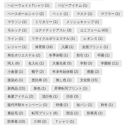
ヘビーウェイトTシャツ (1)
ベビーアイテム (1)
ベースボールシャツ (2)
ペット (1)
マスク (1)
マフラー (1)
マラソン (1)
ミリタリー (1)
メッシュキャップ (1)
モルック (1)
ユナイテッドアスレ (3)
ユニフォーム (43)
ライン (1)
リサイクルポリエステル (1)
レギンス (1)
レジャー (1)
体育祭 (16)
入園 (1)
全面プリント (1)
再生ポリエステル (2)
冬季休暇 (1)
割引 (1)
卒園 (1)
同人 (6)
名入れ (1)
大量生産 (5)
学割 (3)
学園祭 (11)
小倉屋 (1)
帽子 (2)
年末年始休暇 (2)
廃盤 (2)
後染め (1)
恵比寿 (2)
推し色 (1)
文化祭 (15)
新商品 (15)
新色 (1)
昇華転写プリント (1)
春夏アイテム (2)
流行色 (1)
渋谷 (3)
版代半額キャンペーン (1)
特価 (1)
短パン (1)
秋冬 (1)
裏起毛 (2)
転写プリント (6)
部活 (1)
防寒具 (1)
防寒着 (10)
Ｃ90 (2)
Ｔシャツ (1)