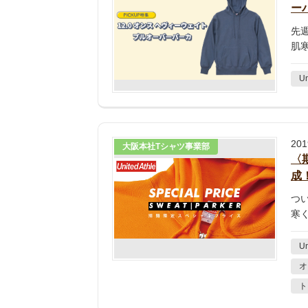
ー
先
肌
Un
20
大阪本社Tシャツ事業部
〈
成
つ
寒
Un
オ
ト