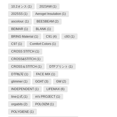
10.2オンス (1)
2023AW (1)
2025SS (1)
Aerogel Insulation (1)
ascolour. (1)
BEESBEAM (2)
BEIMAR (1)
BLANK (1)
BRING Material (1)
C91 (4)
c93 (1)
C97 (1)
Comfort Colors (1)
CROSS STITCH (1)
CROSS&STITCH (1)
CROSS＆STITCH (1)
DTFプリント (1)
DTF転写 (1)
FACE MIX (1)
glimmer (1)
GOAT (3)
GW (2)
INDEPENDENT (1)
LIFEMAX (6)
line公式 (1)
m's PROJECT (1)
orgabits (2)
POLOIZM (1)
POLYGIENE (1)