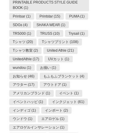
PRINTABLE PRODUCTS STYLE GUIDE
BOOK (1)
Printsar (1)
Printstar (15)
PUMA (1)
SDGs (4)
SHAKA WEAR (1)
TR5000 (1)
TRUSS (10)
Trysail (1)
Tシャツ (20)
Tシャツプリント (108)
Tシャツ教室 (2)
United Athle (21)
UnitedAthle (17)
UVカット (1)
wundou (1)
お揃い (1)
お知らせ (46)
もふもふブランケット (4)
アウター (17)
アウトドア (1)
アメリカンブランド (1)
イベント (1)
イベントハッピ (1)
インクジェット (61)
インディゴ (1)
インポート (2)
ウンドウ (1)
エアロゲル (1)
エアロゲルインサレーション (1)