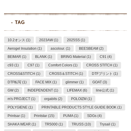
TAG
10.2オンス (1)
2023AW (1)
2025SS (1)
Aerogel Insulation (1)
ascolour. (1)
BEESBEAM (2)
BEIMAR (1)
BLANK (1)
BRING Material (1)
C91 (4)
c93 (1)
C97 (1)
Comfort Colors (1)
CROSS STITCH (1)
CROSS&STITCH (1)
CROSS＆STITCH (1)
DTFプリント (1)
DTF転写 (1)
FACE MIX (1)
glimmer (1)
GOAT (3)
GW (2)
INDEPENDENT (1)
LIFEMAX (6)
line公式 (1)
m's PROJECT (1)
orgabits (2)
POLOIZM (1)
POLYGIENE (1)
PRINTABLE PRODUCTS STYLE GUIDE BOOK (1)
Printsar (1)
Printstar (15)
PUMA (1)
SDGs (4)
SHAKA WEAR (1)
TR5000 (1)
TRUSS (10)
Trysail (1)