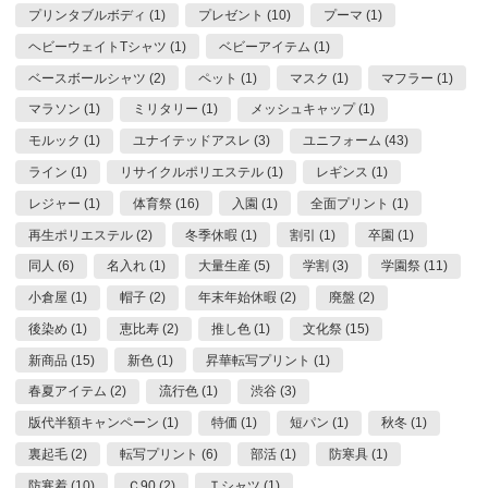
プリンタブルボディ (1)
プレゼント (10)
プーマ (1)
ヘビーウェイトTシャツ (1)
ベビーアイテム (1)
ベースボールシャツ (2)
ペット (1)
マスク (1)
マフラー (1)
マラソン (1)
ミリタリー (1)
メッシュキャップ (1)
モルック (1)
ユナイテッドアスレ (3)
ユニフォーム (43)
ライン (1)
リサイクルポリエステル (1)
レギンス (1)
レジャー (1)
体育祭 (16)
入園 (1)
全面プリント (1)
再生ポリエステル (2)
冬季休暇 (1)
割引 (1)
卒園 (1)
同人 (6)
名入れ (1)
大量生産 (5)
学割 (3)
学園祭 (11)
小倉屋 (1)
帽子 (2)
年末年始休暇 (2)
廃盤 (2)
後染め (1)
恵比寿 (2)
推し色 (1)
文化祭 (15)
新商品 (15)
新色 (1)
昇華転写プリント (1)
春夏アイテム (2)
流行色 (1)
渋谷 (3)
版代半額キャンペーン (1)
特価 (1)
短パン (1)
秋冬 (1)
裏起毛 (2)
転写プリント (6)
部活 (1)
防寒具 (1)
防寒着 (10)
Ｃ90 (2)
Ｔシャツ (1)