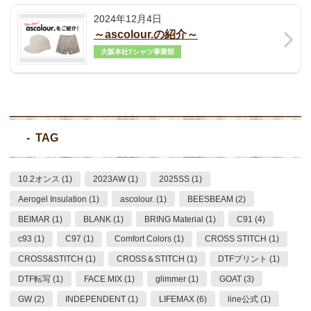
2024年12月4日
～ascolour.の紹介～
大阪本社Tシャツ事業部
TAG
10.2オンス (1)
2023AW (1)
2025SS (1)
Aerogel Insulation (1)
ascolour. (1)
BEESBEAM (2)
BEIMAR (1)
BLANK (1)
BRING Material (1)
C91 (4)
c93 (1)
C97 (1)
Comfort Colors (1)
CROSS STITCH (1)
CROSS&STITCH (1)
CROSS＆STITCH (1)
DTFプリント (1)
DTF転写 (1)
FACE MIX (1)
glimmer (1)
GOAT (3)
GW (2)
INDEPENDENT (1)
LIFEMAX (6)
line公式 (1)