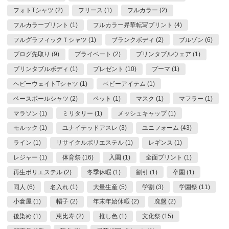
フォトTシャツ (2)
フリース (1)
フルカラー (2)
フルカラープリント (1)
フルカラー昇華転写プリント (4)
フルグラフィックＴシャツ (1)
ブランクボディ (2)
ブルゾン (6)
ブログ先取り (9)
プライベート (2)
プリンタブルウェア (1)
プリンタブルボディ (1)
プレゼント (10)
プーマ (1)
ヘビーウェイトTシャツ (1)
ベビーアイテム (1)
ベースボールシャツ (2)
ペット (1)
マスク (1)
マフラー (1)
マラソン (1)
ミリタリー (1)
メッシュキャップ (1)
モルック (1)
ユナイテッドアスレ (3)
ユニフォーム (43)
ライン (1)
リサイクルポリエステル (1)
レギンス (1)
レジャー (1)
体育祭 (16)
入園 (1)
全面プリント (1)
再生ポリエステル (2)
冬季休暇 (1)
割引 (1)
卒園 (1)
同人 (6)
名入れ (1)
大量生産 (5)
学割 (3)
学園祭 (11)
小倉屋 (1)
帽子 (2)
年末年始休暇 (2)
廃盤 (2)
後染め (1)
恵比寿 (2)
推し色 (1)
文化祭 (15)