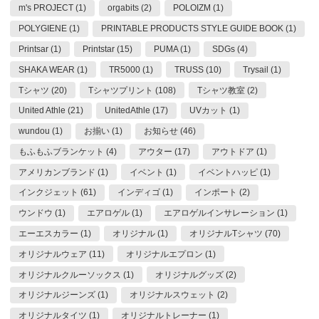
m's PROJECT (1)
orgabits (2)
POLOIZM (1)
POLYGIENE (1)
PRINTABLE PRODUCTS STYLE GUIDE BOOK (1)
Printsar (1)
Printstar (15)
PUMA (1)
SDGs (4)
SHAKA WEAR (1)
TR5000 (1)
TRUSS (10)
Trysail (1)
Tシャツ (20)
Tシャツプリント (108)
Tシャツ教室 (2)
United Athle (21)
UnitedAthle (17)
UVカット (1)
wundou (1)
お揃い (1)
お知らせ (46)
もふもふブランケット (4)
アウター (17)
アウトドア (1)
アメリカンブランド (1)
イベント (1)
イベントハッピ (1)
インクジェット (61)
インディゴ (1)
インポート (2)
ウンドウ (1)
エアロゲル (1)
エアロゲルインサレーション (1)
エーエスカラー (1)
オリジナル (1)
オリジナルTシャツ (70)
オリジナルウェア (11)
オリジナルエプロン (1)
オリジナルクルーソックス (1)
オリジナルグッズ (2)
オリジナルジーンズ (1)
オリジナルスウェット (2)
オリジナルタイツ (1)
オリジナルトレーナー (1)