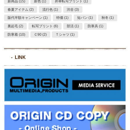
新商品 (15)
新色 (1)
昇華転写プリント (1)
春夏アイテム (2)
流行色 (1)
渋谷 (3)
版代半額キャンペーン (1)
特価 (1)
短パン (1)
秋冬 (1)
裏起毛 (2)
転写プリント (6)
部活 (1)
防寒具 (1)
防寒着 (10)
Ｃ90 (2)
Ｔシャツ (1)
LINK