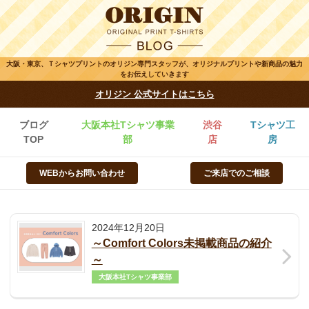
大阪・東京、Ｔシャツプリントのオリジン専門スタッフが、オリジナルプリントや新商品の魅力
をお伝えしていきます
オリジン 公式サイトはこちら
ブログ
大阪本社Tシャツ事業
渋谷
Tシャツ工
TOP
部
店
房
WEBからお問い合わせ
ご来店でのご相談
2024年12月20日
～Comfort Colors未掲載商品の紹介
～
大阪本社Tシャツ事業部