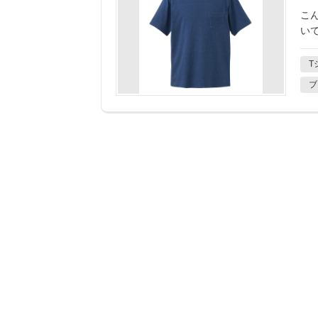
こ
い
T
ブ