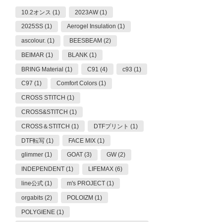
10.2オンス (1)
2023AW (1)
2025SS (1)
Aerogel Insulation (1)
ascolour. (1)
BEESBEAM (2)
BEIMAR (1)
BLANK (1)
BRING Material (1)
C91 (4)
c93 (1)
C97 (1)
Comfort Colors (1)
CROSS STITCH (1)
CROSS&STITCH (1)
CROSS＆STITCH (1)
DTFプリント (1)
DTF転写 (1)
FACE MIX (1)
glimmer (1)
GOAT (3)
GW (2)
INDEPENDENT (1)
LIFEMAX (6)
line公式 (1)
m's PROJECT (1)
orgabits (2)
POLOIZM (1)
POLYGIENE (1)