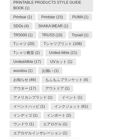
PRINTABLE PRODUCTS STYLE GUIDE
BOOK (1)
Printsar (1)
Printstar (15)
PUMA (1)
SDGs (4)
SHAKA WEAR (1)
TR5000 (1)
TRUSS (10)
Trysail (1)
Tシャツ (20)
Tシャツプリント (108)
Tシャツ教室 (2)
United Athle (21)
UnitedAthle (17)
UVカット (1)
wundou (1)
お揃い (1)
お知らせ (46)
もふもふブランケット (4)
アウター (17)
アウトドア (1)
アメリカンブランド (1)
イベント (1)
イベントハッピ (1)
インクジェット (61)
インディゴ (1)
インポート (2)
ウンドウ (1)
エアロゲル (1)
エアロゲルインサレーション (1)