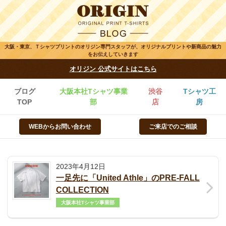
大阪・東京、Ｔシャツプリントのオリジン専門スタッフが、オリジナルプリントや新商品の魅力
をお伝えしていきます
オリジン 公式サイトはこちら
ブログ
大阪本社Tシャツ事業
渋谷
Tシャツ工
TOP
部
店
房
WEBからお問い合わせ
ご来店でのご相談
2023年4月12日
一足先に「United Athle」のPRE-FALL
COLLECTION
大阪本社Tシャツ事業部