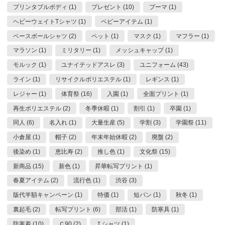
プリンタブルボディ (1)
プレゼント (10)
プーマ (1)
ヘビーウェイトTシャツ (1)
ベビーアイテム (1)
ベースボールシャツ (2)
ペット (1)
マスク (1)
マフラー (1)
マラソン (1)
ミリタリー (1)
メッシュキャップ (1)
モルック (1)
ユナイテッドアスレ (3)
ユニフォーム (43)
ライン (1)
リサイクルポリエステル (1)
レギンス (1)
レジャー (1)
体育祭 (16)
入園 (1)
全面プリント (1)
再生ポリエステル (2)
冬季休暇 (1)
割引 (1)
卒園 (1)
同人 (6)
名入れ (1)
大量生産 (5)
学割 (3)
学園祭 (11)
小倉屋 (1)
帽子 (2)
年末年始休暇 (2)
廃盤 (2)
後染め (1)
恵比寿 (2)
推し色 (1)
文化祭 (15)
新商品 (15)
新色 (1)
昇華転写プリント (1)
春夏アイテム (2)
流行色 (1)
渋谷 (3)
版代半額キャンペーン (1)
特価 (1)
短パン (1)
秋冬 (1)
裏起毛 (2)
転写プリント (6)
部活 (1)
防寒具 (1)
防寒着 (10)
Ｃ90 (2)
Ｔシャツ (1)