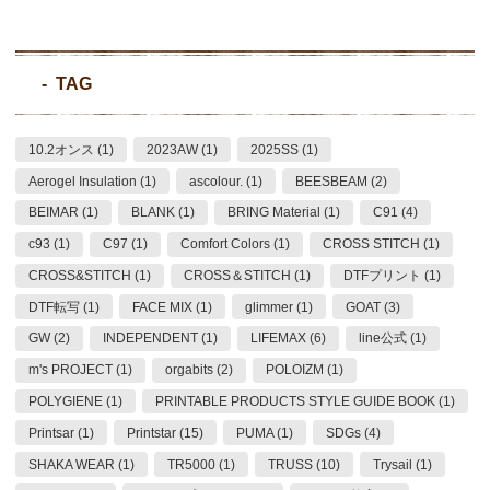
TAG
10.2オンス (1)
2023AW (1)
2025SS (1)
Aerogel Insulation (1)
ascolour. (1)
BEESBEAM (2)
BEIMAR (1)
BLANK (1)
BRING Material (1)
C91 (4)
c93 (1)
C97 (1)
Comfort Colors (1)
CROSS STITCH (1)
CROSS&STITCH (1)
CROSS＆STITCH (1)
DTFプリント (1)
DTF転写 (1)
FACE MIX (1)
glimmer (1)
GOAT (3)
GW (2)
INDEPENDENT (1)
LIFEMAX (6)
line公式 (1)
m's PROJECT (1)
orgabits (2)
POLOIZM (1)
POLYGIENE (1)
PRINTABLE PRODUCTS STYLE GUIDE BOOK (1)
Printsar (1)
Printstar (15)
PUMA (1)
SDGs (4)
SHAKA WEAR (1)
TR5000 (1)
TRUSS (10)
Trysail (1)