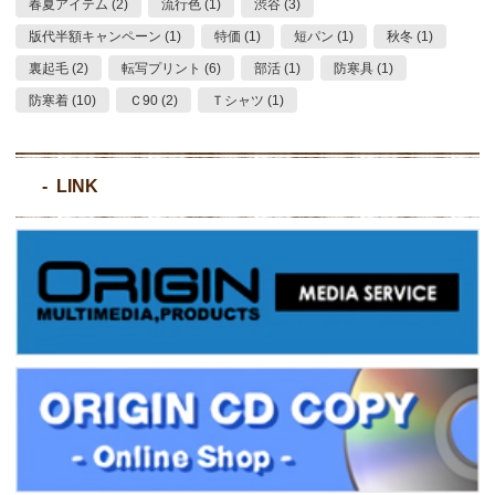
春夏アイテム (2)
流行色 (1)
渋谷 (3)
版代半額キャンペーン (1)
特価 (1)
短パン (1)
秋冬 (1)
裏起毛 (2)
転写プリント (6)
部活 (1)
防寒具 (1)
防寒着 (10)
Ｃ90 (2)
Ｔシャツ (1)
LINK