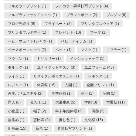
フルカラープリント (1)
フルカラー昇華転写プリント (4)
フルグラフィックＴシャツ (1)
ブランクボディ (2)
ブルゾン (6)
ブログ先取り (9)
プライベート (2)
プリンタブルウェア (1)
プリンタブルボディ (1)
プレゼント (10)
プーマ (1)
ヘビーウェイトTシャツ (1)
ベビーアイテム (1)
ベースボールシャツ (2)
ペット (1)
マスク (1)
マフラー (1)
マラソン (1)
ミリタリー (1)
メッシュキャップ (1)
モルック (1)
ユナイテッドアスレ (3)
ユニフォーム (43)
ライン (1)
リサイクルポリエステル (1)
レギンス (1)
レジャー (1)
体育祭 (16)
入園 (1)
全面プリント (1)
再生ポリエステル (2)
冬季休暇 (1)
割引 (1)
卒園 (1)
同人 (6)
名入れ (1)
大量生産 (5)
学割 (3)
学園祭 (11)
小倉屋 (1)
帽子 (2)
年末年始休暇 (2)
廃盤 (2)
後染め (1)
恵比寿 (2)
推し色 (1)
文化祭 (15)
新商品 (15)
新色 (1)
昇華転写プリント (1)