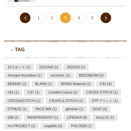
1
2
3
4
5
TAG
10.2オンス (1)
2023AW (1)
2025SS (1)
Aerogel Insulation (1)
ascolour. (1)
BEESBEAM (2)
BEIMAR (1)
BLANK (1)
BRING Material (1)
C91 (4)
c93 (1)
C97 (1)
Comfort Colors (1)
CROSS STITCH (1)
CROSS&STITCH (1)
CROSS＆STITCH (1)
DTFプリント (1)
DTF転写 (1)
FACE MIX (1)
glimmer (1)
GOAT (3)
GW (2)
INDEPENDENT (1)
LIFEMAX (6)
line公式 (1)
m's PROJECT (1)
orgabits (2)
POLOIZM (1)