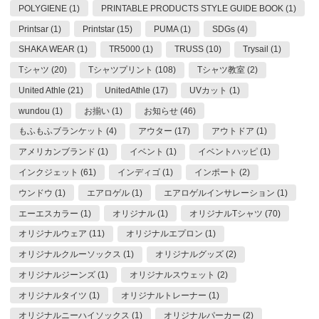
POLYGIENE (1)
PRINTABLE PRODUCTS STYLE GUIDE BOOK (1)
Printsar (1)
Printstar (15)
PUMA (1)
SDGs (4)
SHAKA WEAR (1)
TR5000 (1)
TRUSS (10)
Trysail (1)
Tシャツ (20)
Tシャツプリント (108)
Tシャツ教室 (2)
United Athle (21)
UnitedAthle (17)
UVカット (1)
wundou (1)
お揃い (1)
お知らせ (46)
もふもふブランケット (4)
アウター (17)
アウトドア (1)
アメリカンブランド (1)
イベント (1)
イベントハッピ (1)
インクジェット (61)
インディゴ (1)
インポート (2)
ウンドウ (1)
エアロゲル (1)
エアロゲルインサレーション (1)
エーエスカラー (1)
オリジナル (1)
オリジナルTシャツ (70)
オリジナルウェア (11)
オリジナルエプロン (1)
オリジナルクルーソックス (1)
オリジナルグッズ (2)
オリジナルジーンズ (1)
オリジナルスウェット (2)
オリジナルタイツ (1)
オリジナルトレーナー (1)
オリジナルニーハイソックス (1)
オリジナルパーカー (2)