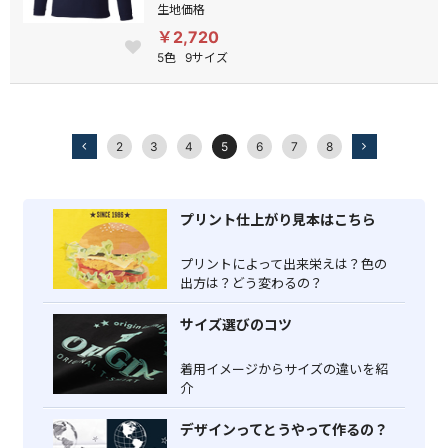
生地価格
￥2,720
5色
9サイズ
2
3
4
5
6
7
8
プリント仕上がり見本はこちら
プリントによって出来栄えは？色の
出方は？どう変わるの？
サイズ選びのコツ
着用イメージからサイズの違いを紹
介
デザインってとうやって作るの？