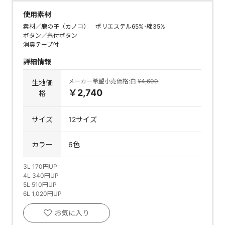
使用素材
素材／鹿の子（カノコ） ポリエステル65%･綿35%
ボタン／糸付ボタン
消臭テープ付
詳細情報
メーカー希望小売価格:白
¥4,600
生地価
￥2,740
格
サイズ
12サイズ
カラー
6色
3L 170円UP
4L 340円UP
5L 510円UP
6L 1,020円UP
お気に入り