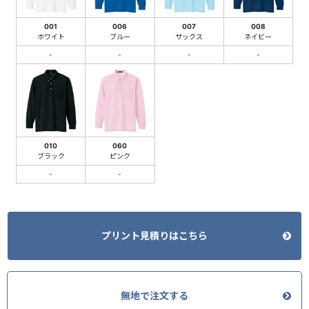
001
006
007
008
ホワイト
ブルー
サックス
ネイビー
-
-
-
-
010
060
ブラック
ピンク
-
-
プリント見積りはこちら
無地で注文する