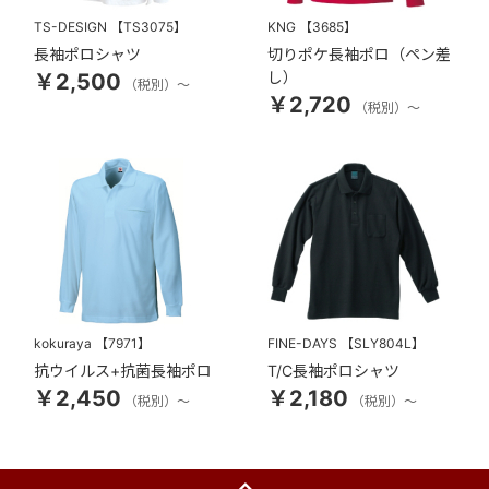
TS-DESIGN
【TS3075】
KNG
【3685】
長袖ポロシャツ
切りポケ長袖ポロ（ペン差
し）
￥2,500
（税別）～
￥2,720
（税別）～
kokuraya
【7971】
FINE-DAYS
【SLY804L】
抗ウイルス+抗菌長袖ポロ
T/C長袖ポロシャツ
￥2,450
￥2,180
（税別）～
（税別）～