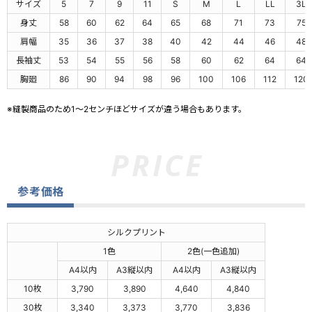
サイズ
5
7
9
11
S
M
L
LL
3L
身丈
58
60
62
64
65
68
71
73
75
肩幅
35
36
37
38
40
42
44
46
48
長袖丈
53
54
55
56
58
60
62
64
64
胸廻
86
90
94
98
96
100
106
112
120
※縫製商品のため1～2センチほどサイズが違う場合もあります。
参考価格
シルクプリント
1色
2色(一色追加)
A4以内
A3縦以内
A4以内
A3縦以内
10枚
3,790
3,890
4,640
4,840
30枚
3,340
3,373
3,770
3,836