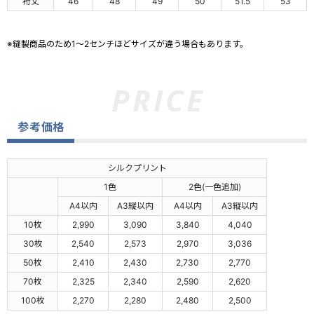
裄丈
46
48
49
50
51.5
53
※縫製商品のため1～2センチほどサイズが違う場合もあります。
参考価格
シルクプリント
1色
2色(一色追加)
A4以内
A3縦以内
A4以内
A3縦以内
10枚
2,990
3,090
3,840
4,040
30枚
2,540
2,573
2,970
3,036
50枚
2,410
2,430
2,730
2,770
70枚
2,325
2,340
2,590
2,620
100枚
2,270
2,280
2,480
2,500