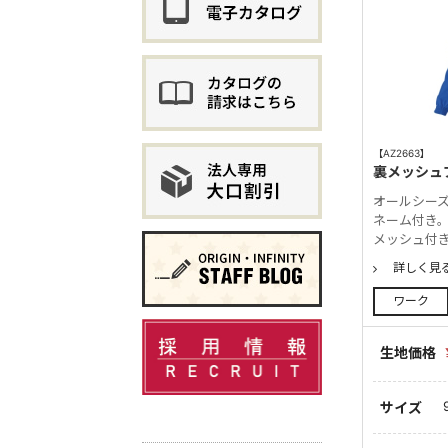
【AZ2663】
裏メッシュ
オールシー
ネーム付き。
メッシュ付
詳しく見
ワーク
生地価格
サイズ