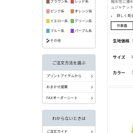
ブラウン系
レッド系
撥水性に優
ュジャケッ
ピンク系
オレンジ系
詳しく見
イエロー系
グリーン系
作業着
ブルー系
パープル系
その他
生地価格
サイズ
ご注文方法を選ぶ
カラー
プリントアイテムから
おまかせ提案
FAXオーダーシート
わからないときは
ご注文ガイド