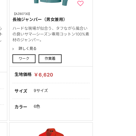
【AZ60730】
長袖ジャンパー（男女兼用）
心
ハードな現場が似合う、タフながら風合い
ト
の良いサマ―シーズン専用コットン100%素
し
材のジャンパー。
詳しく見る
ワーク
作業着
生地価格
￥6,620
9サイズ
サイズ
6色
カラー