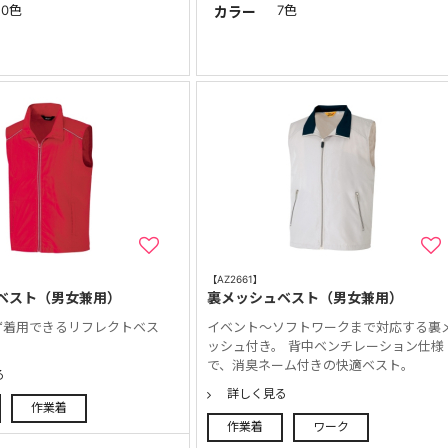
10色
7色
カラー
【AZ2661】
ベスト（男女兼用）
裏メッシュベスト（男女兼用）
ず着用できるリフレクトベス
イベント～ソフトワークまで対応する裏
ッシュ付き。 背中ベンチレーション仕様
で、消臭ネーム付きの快適ベスト。
る
詳しく見る
作業着
作業着
ワーク