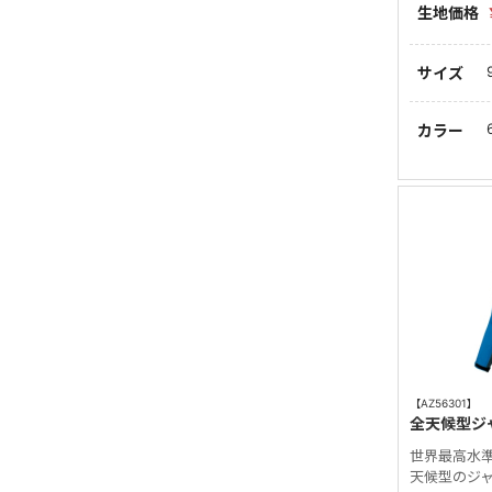
生地価格
サイズ
カラー
【AZ56301】
全天候型ジ
世界最高水
天候型のジ