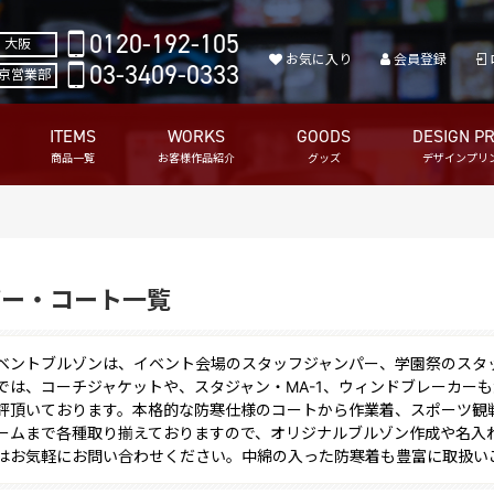
0120-192-105
大阪
お気に入り
会員登録
03-3409-0333
京営業部
ITEMS
WORKS
GOODS
DESIGN PR
商品一覧
お客様作品紹介
グッズ
デザインプリ
パー・コート一覧
ベントブルゾンは、イベント会場のスタッフジャンパー、学園祭のスタ
では、コーチジャケットや、スタジャン・MA-1、ウィンドブレーカー
評頂いております。本格的な防寒仕様のコートから作業着、スポーツ観
ームまで各種取り揃えておりますので、オリジナルブルゾン作成や名入
はお気軽にお問い合わせください。中綿の入った防寒着も豊富に取扱い