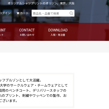
オリジナルシャツプリントのオリジン。東京、大阪
ログイン
カート
INT
CONTACT
DOWNLOAD
ント
お問い合わせ
入稿・発注書
ッフブルゾンとして大活躍。
も大学のサークルウェア・チームウェアとして
戦用のベンチコート、デリバリースタッフの
れのプリント、刺繍やワッペンでの製作、お
ございます。