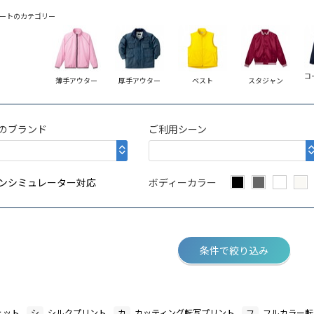
ートのカテゴリー
コ
薄手アウター
厚手アウター
ベスト
スタジャン
のブランド
ご利用シーン
ンシミュレーター対応
ボディーカラー
条件で絞り込み
ェット
シ
シルクプリント
カ
カッティング転写プリント
フ
フルカラー転