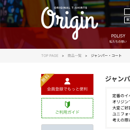
東
POLISY
私たちの想い
TOP PAGE
商品一覧
ジャンパー・コート
ジャン
定番のイ
オリジン
大変ご好
ユニフォ
考えの際