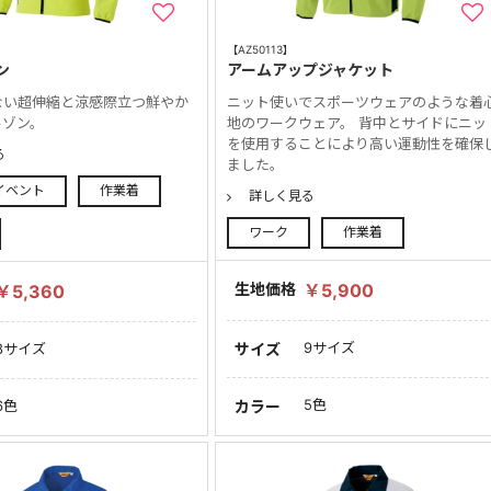
【AZ50113】
ン
アームアップジャケット
ない超伸縮と涼感際立つ鮮やか
ニット使いでスポーツウェアのような着
ルゾン。
地のワークウェア。 背中とサイドにニッ
を使用することにより高い運動性を確保
る
ました。
イベント
作業着
詳しく見る
ワーク
作業着
生地価格
￥5,900
￥5,360
9サイズ
サイズ
8サイズ
5色
カラー
6色