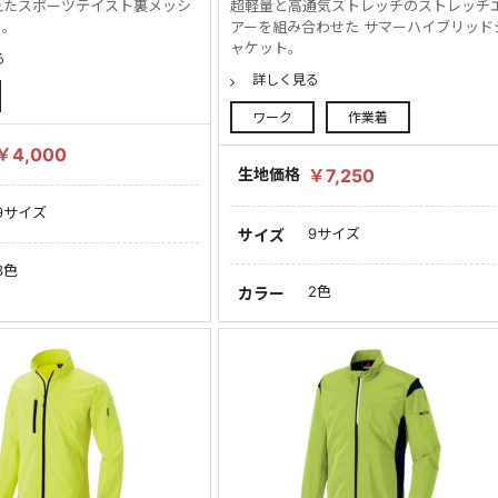
れたスポーツテイスト裏メッシ
超軽量と高通気ストレッチのストレッチ
ト。
アーを組み合わせた サマーハイブリッド
ャケット。
る
詳しく見る
ワーク
作業着
￥4,000
生地価格
￥7,250
9サイズ
9サイズ
サイズ
3色
2色
カラー