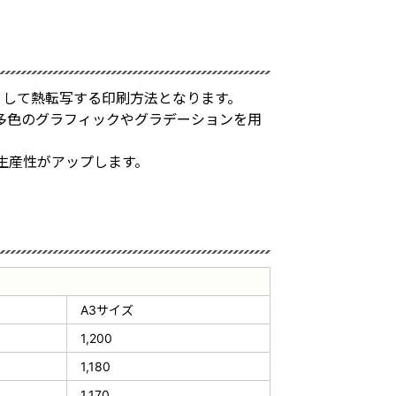
裏刷りして熱転写する印刷方法となります。
多色のグラフィックやグラデーションを用
生産性がアップします。
A3サイズ
1,200
1,180
1,170