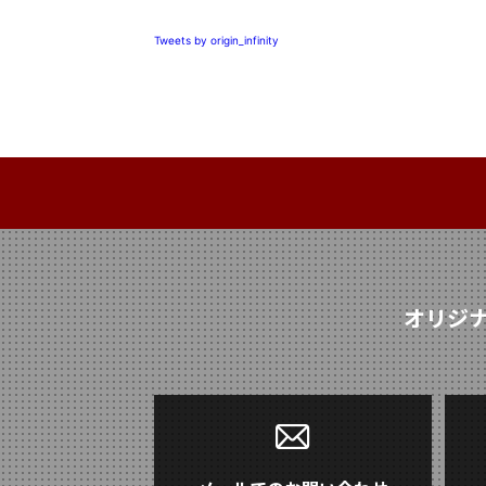
Tweets by origin_infinity
オリジ