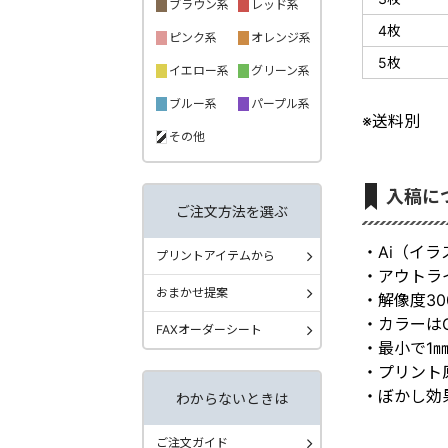
ブラウン系
レッド系
4枚
ピンク系
オレンジ系
5枚
イエロー系
グリーン系
ブルー系
パープル系
※送料別
その他
入稿に
ご注文方法を選ぶ
・Ai（イ
プリントアイテムから
・アウトラ
おまかせ提案
・解像度30
・カラーは
FAXオーダーシート
・最小で1
・プリント
・ぼかし効
わからないときは
ご注文ガイド