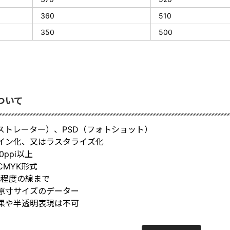
360
510
350
500
ついて
ラストレーター）、PSD（フォトショット）
イン化、又はラスタライズ化
0ppi以上
CMYK形式
㎜程度の線まで
原寸サイズのデーター
果や半透明表現は不可