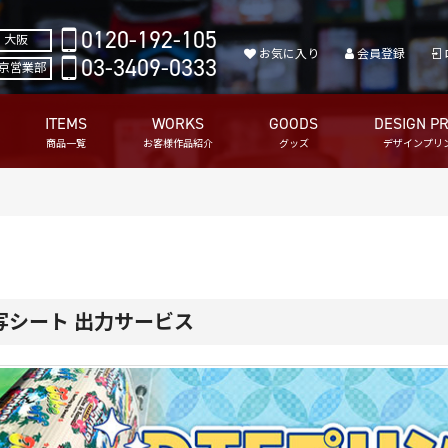
0120-192-105
大阪
お気に入り
会員登録
03-3409-0333
京営業部
ITEMS
WORKS
GOODS
DESIGN PR
商品一覧
お客様作品紹介
グッズ
デザインプリ
転写シート 出力サービス