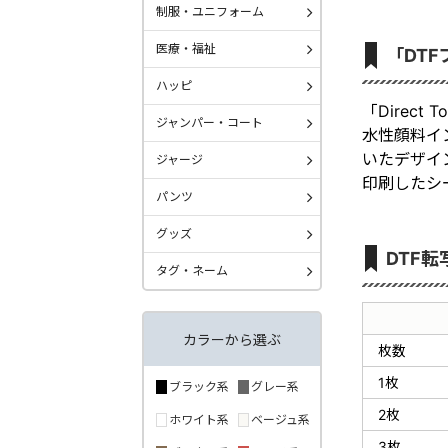
制服・ユニフォーム
医療・福祉
「DT
ハッピ
「Direc
ジャンパー・コート
水性顔料イ
いたデザイ
ジャージ
印刷したシ
パンツ
グッズ
DTF
タグ・ネーム
カラーから選ぶ
枚数
1枚
ブラック系
グレー系
2枚
ホワイト系
ベージュ系
3枚