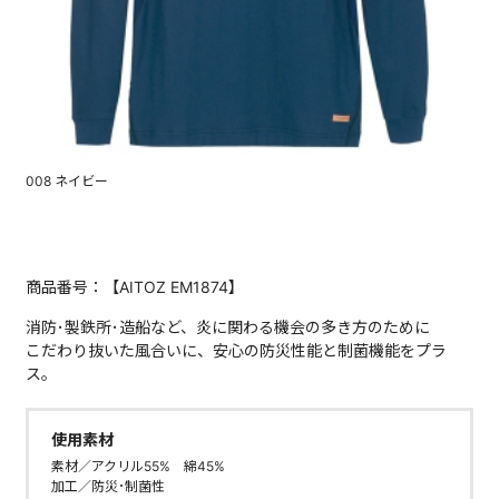
008 ネイビー
商品番号：【AITOZ EM1874】
消防･製鉄所･造船など、炎に関わる機会の多き方のために
こだわり抜いた風合いに、安心の防災性能と制菌機能をプラ
ス。
使用素材
素材／アクリル55% 綿45%
加工／防災･制菌性