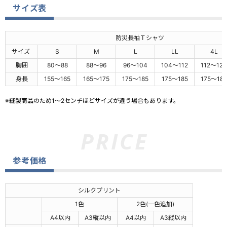
サイズ表
防災長袖Ｔシャツ
サイズ
S
M
L
LL
4L
胸囲
80～88
88～96
96～104
104～112
112～120
身長
155～165
165～175
175～185
175～185
175～185
※縫製商品のため1～2センチほどサイズが違う場合もあります。
参考価格
シルクプリント
1色
2色(一色追加)
A4以内
A3縦以内
A4以内
A3縦以内