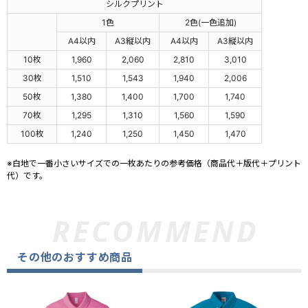
シルクプリント
1色
2色(一色追加)
A4以内
A3縦以内
A4以内
A3縦以内
10枚
1,960
2,060
2,810
3,010
30枚
1,510
1,543
1,940
2,006
50枚
1,380
1,400
1,700
1,740
70枚
1,295
1,310
1,560
1,590
100枚
1,240
1,250
1,450
1,470
※白地で一番小さいサイズでの一枚あたりの参考価格（商品代＋版代＋プリント
代）です。
その他のおすすめ商品