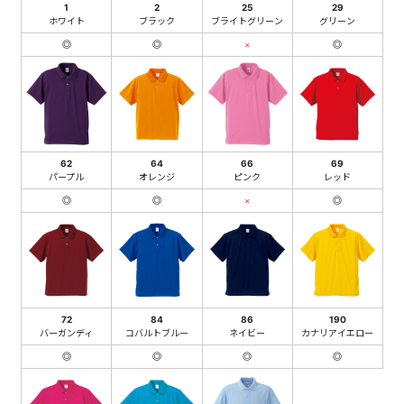
1
2
25
29
ホワイト
ブラック
ブライトグリーン
グリーン
◎
◎
×
◎
62
64
66
69
パープル
オレンジ
ピンク
レッド
◎
◎
×
◎
72
84
86
190
バーガンディ
コバルトブルー
ネイビー
カナリアイエロー
◎
◎
◎
◎