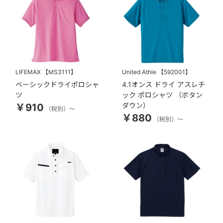
LIFEMAX
【MS3111】
United Athle
【592001】
ベーシックドライポロシャ
4.1オンス ドライ アスレチ
ツ
ック ポロシャツ （ボタン
ダウン）
￥910
（税別）～
￥880
（税別）～