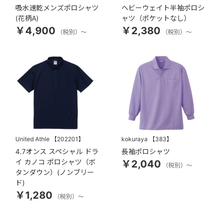
吸水速乾メンズポロシャツ
ヘビーウェイト半袖ポロシ
(花柄A)
ャツ（ポケットなし）
￥4,900
￥2,380
（税別）～
（税別）～
United Athle
【202201】
kokuraya
【383】
4.7オンス スペシャル ドラ
長袖ポロシャツ
イ カノコ ポロシャツ（ボ
￥2,040
（税別）～
タンダウン）(ノンブリー
ド)
￥1,280
（税別）～