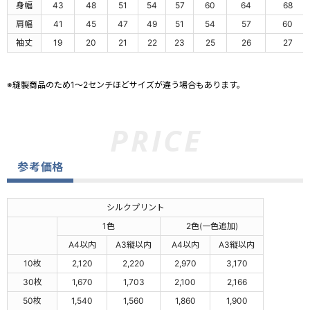
身幅
43
48
51
54
57
60
64
68
肩幅
41
45
47
49
51
54
57
60
袖丈
19
20
21
22
23
25
26
27
※縫製商品のため1～2センチほどサイズが違う場合もあります。
参考価格
シルクプリント
1色
2色(一色追加)
A4以内
A3縦以内
A4以内
A3縦以内
10枚
2,120
2,220
2,970
3,170
30枚
1,670
1,703
2,100
2,166
50枚
1,540
1,560
1,860
1,900