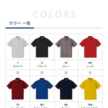
カラー 一覧
1
2
13
69
ホワイト
ブラック
グレー
レッド
◎
◎
◎
◎
72
84
86
190