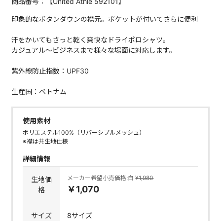
商品番号：【United Athle 592101】
印象的なボタンダウンの襟元。ポケットが付いてさらに便利
汗をかいてもさっと乾く爽快なドライポロシャツ。
カジュアル～ビジネスまで様々な場面に対応します。
紫外線防止指数：UPF30
生産国：ベトナム
使用素材
ポリエステル100%（リバーシブルメッシュ）
※襟は共生地仕様
詳細情報
メーカー希望小売価格:白
¥1,980
生地価
￥1,070
格
サイズ
8サイズ