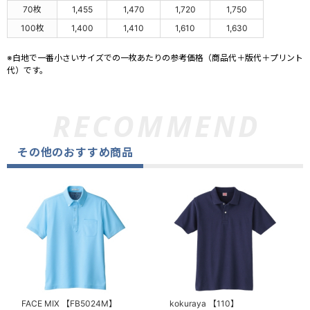
70枚
1,455
1,470
1,720
1,750
100枚
1,400
1,410
1,610
1,630
※白地で一番小さいサイズでの一枚あたりの参考価格（商品代＋版代＋プリント
代）です。
その他のおすすめ商品
FACE MIX
【FB5024M】
kokuraya
【110】