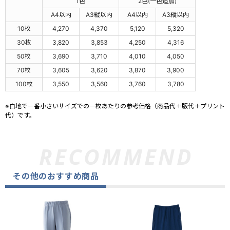
1色
2色(一色追加)
A4以内
A3縦以内
A4以内
A3縦以内
10枚
4,270
4,370
5,120
5,320
30枚
3,820
3,853
4,250
4,316
50枚
3,690
3,710
4,010
4,050
70枚
3,605
3,620
3,870
3,900
100枚
3,550
3,560
3,760
3,780
※白地で一番小さいサイズでの一枚あたりの参考価格（商品代＋版代＋プリント
代）です。
その他のおすすめ商品