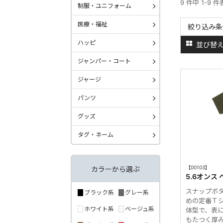
9 件中 1-9 
制服・ユニフォーム
医療・福祉
絞り込み条
ハッピ
並び替
ジャンパー・コート
ジャージ
パンツ
グッズ
タグ・ネーム
【00103】
カラーから選ぶ
5.6オンス
スナップボ
ブラック系
グレー系
めの定番Ｔシ
ホワイト系
ベージュ系
体型で、表に
もたつく厚