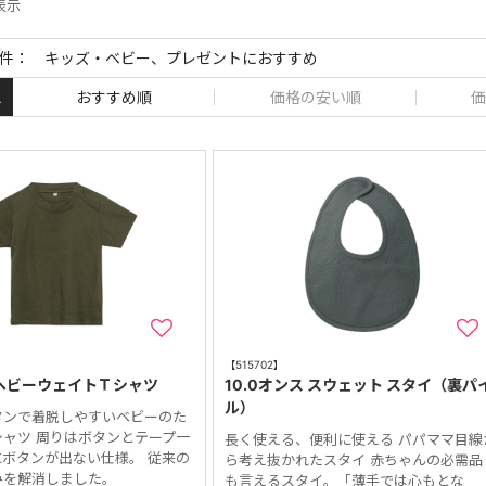
件表示
件： キッズ・ベビー、プレゼントにおすすめ
おすすめ順
価格の安い順
価
え
【515702】
 ヘビーウェイトＴシャツ
10.0オンス スウェット スタイ（裏パ
ル）
タンで着脱しやすいベビーのた
ャツ 周りはボタンとテープ一
長く使える、便利に使える パパママ目線
ボタンが出ない仕様。 従来の
ら考え抜かれたスタイ 赤ちゃんの必需品
みを解消しました。
も言えるスタイ。「薄手では心もとな