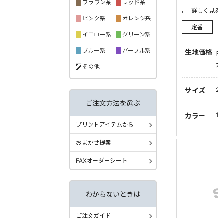
ブラウン系
レッド系
詳しく見
ピンク系
オレンジ系
定番
イエロー系
グリーン系
ブルー系
パープル系
生地価格
その他
サイズ
ご注文方法を選ぶ
カラー
プリントアイテムから
おまかせ提案
FAXオーダーシート
わからないときは
ご注文ガイド