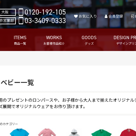
0120-192-105
大阪
お気に入り
会員登録
03-3409-0333
京営業部
ITEMS
WORKS
GOODS
DESIGN PR
商品一覧
お客様作品紹介
グッズ
デザインプリ
・ベビー一覧
用のプレゼントのロンパースや、お子様から大人まで揃えたオリジナル
ズ展開でオリジナルウェアをお作り頂けます。
のカテゴリー