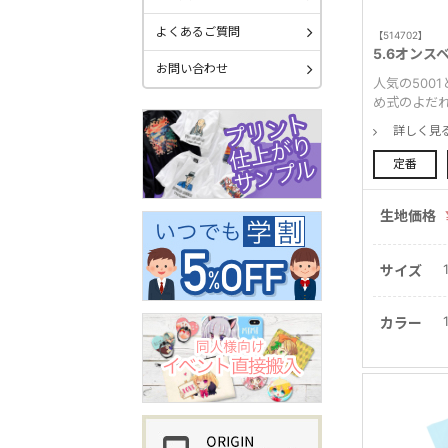
よくあるご質問
【514702】
5.6オンス
お問い合わせ
人気の500
め式のよだ
詳しく見
定番
生地価格
サイズ
カラー