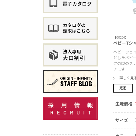
【00201】
ベビーTシ
ヘビーウェイ
としたベビ
クの製のス
きます。
詳しく見
定番
生地価格
サイズ