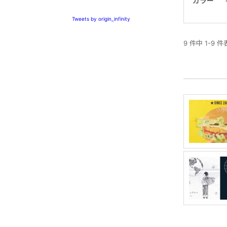
カラー
Tweets by origin_infinity
9 件中 1-9 