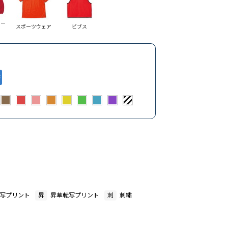
コー
スポーツウェア
ビブス
写プリント
昇
昇華転写プリント
刺
刺繍