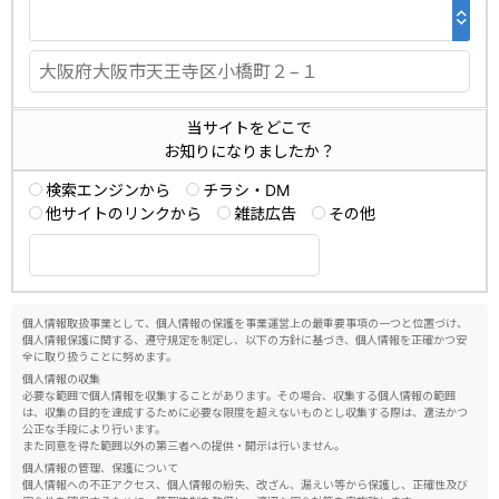
当サイトをどこで
お知りになりましたか？
検索エンジンから
チラシ・DM
他サイトのリンクから
雑誌広告
その他
個人情報取扱事業として、個人情報の保護を事業運営上の最重要事項の一つと位置づけ、
個人情報保護に関する、遵守規定を制定し、以下の方針に基づき、個人情報を正確かつ安
全に取り扱うことに努めます。
個人情報の収集
必要な範囲で個人情報を収集することがあります。その場合、収集する個人情報の範囲
は、収集の目的を達成するために必要な限度を超えないものとし収集する際は、適法かつ
公正な手段により行います。
また同意を得た範囲以外の第三者への提供・開示は行いません。
個人情報の管理、保護について
個人情報への不正アクセス、個人情報の紛失、改ざん、漏えい等から保護し、正確性及び