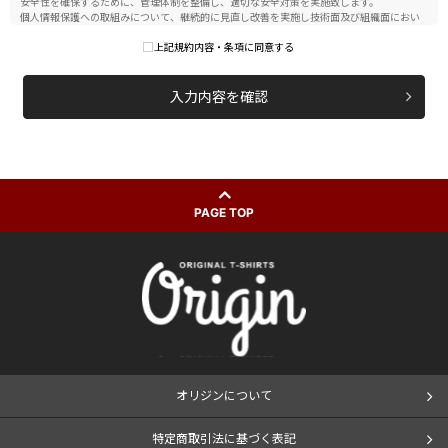
安全性を確保するために、管理体制を整備し、適切な安全対策を実施致します。
個人情報保護への取組みについて、継続的に見直し改善を実施し技術面及び組織面におい
て合理的適正な安全対策を講じます。
上記規約内容・条項に同意する
個人情報の開示および変更、削除等
正当な理由がない限り個人情報を、第三者に開示、提供することはありません。個人情報
の確認をご本人自らが希望される場合は、合理的な範囲で対応いたします。ご本人より、
入力内容を確認
自らに関する個人情報の変更、削除のお申し出があったときは、その調査を行い、変更、
削除を必要とする事由があるときは、変更、削除を行います。
社内体制
この個人情報保護方針に基づき、個人情報の保護に関する社内規程を整備し、従業員等に
対し、個人情報保護の重要性とその責任を認識させ個人情報の取扱いについて明確な方針
を示し、個人情報の保護に努め個人情報の保護状態を社内で監査する体制を整備します。
個人情報保護関連法令及び規範を遵守します。
個人情報保護の遵守規定については、必要に応じて見直し、改善してまいります。
PAGE TOP
株式会社 オリジン
オリジンについて
特定商取引法に基づく表記