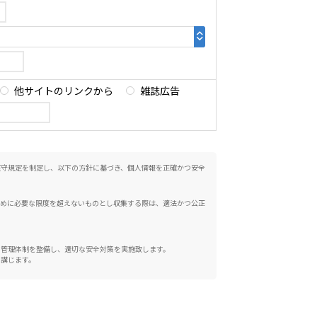
他サイトのリンクから
雑誌広告
遵守規定を制定し、以下の方針に基づき、個人情報を正確かつ安全
ために必要な限度を超えないものとし収集する際は、適法かつ公正
、管理体制を整備し、適切な安全対策を実施致します。
を講じます。
望される場合は、合理的な範囲で対応いたします。ご本人より、自
るときは、変更、削除を行います。