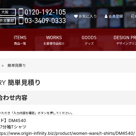
0120-192-105
大阪
お気に入り
会員登録
03-3409-0333
京営業部
ITEMS
WORKS
GOODS
DESIGN PR
商品一覧
お客様作品紹介
グッズ
デザインプリ
簡単見積り
RY
簡単見積り
合わせ内容
いただき「入力内容を確認」ボタンを押してください。
ド】DM4540
7分袖Tシャツ
s://www.origin-infinity.biz/product/women-ware/t-shirts/DM4540/