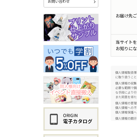
お問い合わせ
お届け先ご
当サイトを
お知りにな
個人情報取扱事
に取り扱うこと
個人情報の収集
必要な範囲で個
な手段により行
また同意を得た
個人情報の管理
個人情報への不
個人情報保護へ
個人情報の開示
正当な理由がな
らに関する個人
社内体制